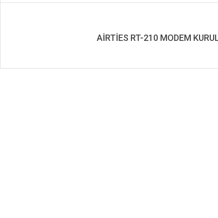
AİRTİES RT-210 MODEM KURU
2019-
11-
29