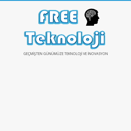
Skip
to
content
FREE
GEÇMIŞTEN GÜNÜMÜZE TEKNOLOJI VE İNOVASYON
TEKNOLOJİ