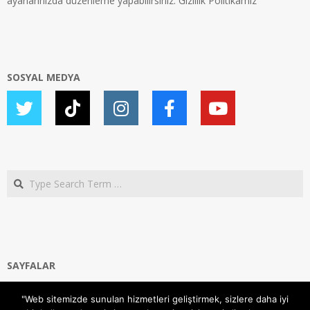
ayarlarınızda düzenleme yapabilirsiniz.
Gizlilik Politikamız
SOSYAL MEDYA
Search
SAYFALAR
Ana Sayfa
"Web sitemizde sunulan hizmetleri geliştirmek, sizlere daha iyi
Gizlilik ve Çerezler (Cookies) Politikası