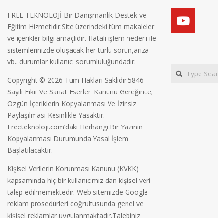
FREE TEKNOLOJİ Bir Danışmanlık Destek ve
Eğitim Hizmetidir.Site üzerindeki tüm makaleler
ve içerikler bilgi amaçlıdır. Hatalı işlem nedeni ile
sistemlerinizde oluşacak her türlü sorun,arıza
vb.. durumlar kullanıcı sorumluluğundadır.
Search
Copyright © 2026 Tüm Hakları Saklıdır.5846
Sayılı Fikir Ve Sanat Eserleri Kanunu Gereğince;
Özgün İçeriklerin Kopyalanması Ve İzinsiz
Paylaşılması Kesinlikle Yasaktır.
Freeteknoloji.com’daki Herhangi Bir Yazının
Kopyalanması Durumunda Yasal İşlem
Başlatılacaktır.
Kişisel Verilerin Korunması Kanunu (KVKK)
kapsamında hiç bir kullanıcımız dan kişisel veri
talep edilmemektedir. Web sitemizde Google
reklam prosedürleri doğrultusunda genel ve
kişisel reklamlar uygulanmaktadır.Talebiniz