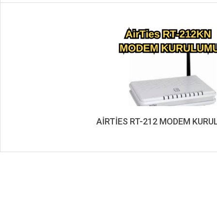
AİRTİES RT-212 MODEM KURU
2019-
11-
01