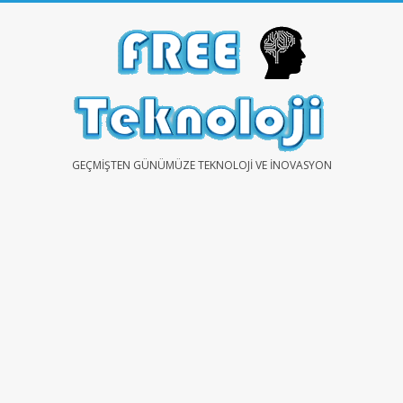
Skip
to
content
FREE
GEÇMIŞTEN GÜNÜMÜZE TEKNOLOJI VE İNOVASYON
TEKNOLOJİ