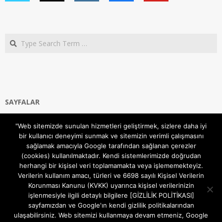
Search
SAYFALAR
Ana Sayfa
"Web sitemizde sunulan hizmetleri geliştirmek, sizlere daha iyi
Gizlilik ve Çerezler (Cookies) Politikası
bir kullanıcı deneyimi sunmak ve sitemizin verimli çalışmasını
Hakkımızda
sağlamak amacıyla Google tarafından sağlanan çerezler
İletişim Kanalları
(cookies) kullanılmaktadır. Kendi sistemlerimizde doğrudan
MODEM KURULUM
herhangi bir kişisel veri toplamamakta veya işlememekteyiz.
Verilerin kullanım amacı, türleri ve 6698 sayılı Kişisel Verilerin
TEKNİK DESTEK
Korunması Kanunu (KVKK) uyarınca kişisel verilerinizin
TELEVİZYON SİSTEMLERİ
işlenmesiyle ilgili detaylı bilgilere [GİZLİLİK POLİTİKASI]
sayfamızdan ve Google'ın kendi gizlilik politikalarından
ulaşabilirsiniz. Web sitemizi kullanmaya devam etmeniz, Google