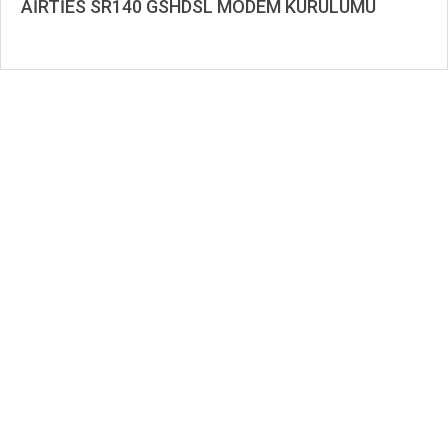
AİRTİES SR140 GSHDSL MODEM KURULUMU
2020-
01-
09