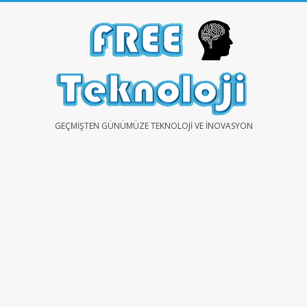
Skip
to
content
FREE
GEÇMIŞTEN GÜNÜMÜZE TEKNOLOJI VE İNOVASYON
TEKNOLOJİ