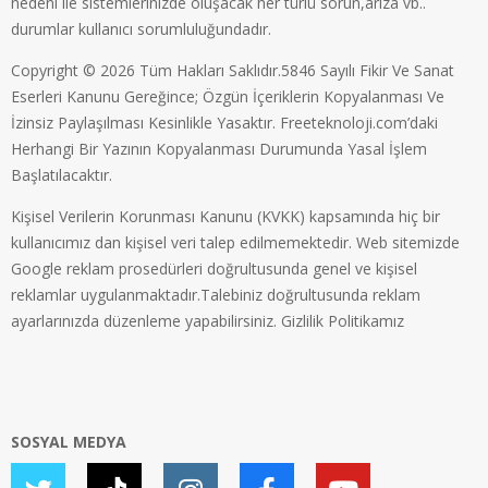
nedeni ile sistemlerinizde oluşacak her türlü sorun,arıza vb..
durumlar kullanıcı sorumluluğundadır.
Copyright © 2026 Tüm Hakları Saklıdır.5846 Sayılı Fikir Ve Sanat
Eserleri Kanunu Gereğince; Özgün İçeriklerin Kopyalanması Ve
İzinsiz Paylaşılması Kesinlikle Yasaktır. Freeteknoloji.com’daki
Herhangi Bir Yazının Kopyalanması Durumunda Yasal İşlem
Başlatılacaktır.
Kişisel Verilerin Korunması Kanunu (KVKK) kapsamında hiç bir
kullanıcımız dan kişisel veri talep edilmemektedir. Web sitemizde
Google reklam prosedürleri doğrultusunda genel ve kişisel
reklamlar uygulanmaktadır.Talebiniz doğrultusunda reklam
ayarlarınızda düzenleme yapabilirsiniz.
Gizlilik Politikamız
SOSYAL MEDYA