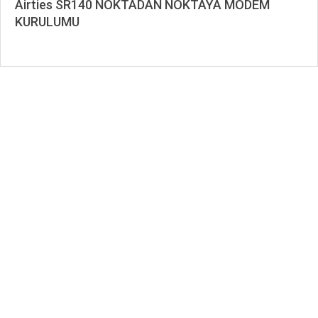
Airties SR140 NOKTADAN NOKTAYA MODEM
KURULUMU
2020-
01-
10