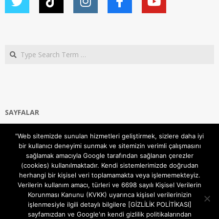
Search
SAYFALAR
Ana Sayfa
"Web sitemizde sunulan hizmetleri geliştirmek, sizlere daha iyi
Gizlilik ve Çerezler (Cookies) Politikası
bir kullanıcı deneyimi sunmak ve sitemizin verimli çalışmasını
Hakkımızda
sağlamak amacıyla Google tarafından sağlanan çerezler
İletişim Kanalları
(cookies) kullanılmaktadır. Kendi sistemlerimizde doğrudan
MODEM KURULUM
herhangi bir kişisel veri toplamamakta veya işlememekteyiz.
Verilerin kullanım amacı, türleri ve 6698 sayılı Kişisel Verilerin
TEKNİK DESTEK
Korunması Kanunu (KVKK) uyarınca kişisel verilerinizin
TELEVİZYON SİSTEMLERİ
işlenmesiyle ilgili detaylı bilgilere [GİZLİLİK POLİTİKASI]
sayfamızdan ve Google'ın kendi gizlilik politikalarından