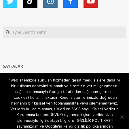
Search
SAYFALAR
Ana Sayfa
"Web sitemizde sunulan hizmetleri geliştirmek, sizlere daha iyi
Gizlilik ve Çerezler (Cookies) Politikası
bir kullanıcı deneyimi sunmak ve sitemizin verimli çalışmasını
Hakkımızda
sağlamak amacıyla Google tarafından sağlanan çerezler
İletişim Kanalları
(cookies) kullanılmaktadır. Kendi sistemlerimizde doğrudan
MODEM KURULUM
herhangi bir kişisel veri toplamamakta veya işlememekteyiz.
Verilerin kullanım amacı, türleri ve 6698 sayılı Kişisel Verilerin
TEKNİK DESTEK
Korunması Kanunu (KVKK) uyarınca kişisel verilerinizin
TELEVİZYON SİSTEMLERİ
işlenmesiyle ilgili detaylı bilgilere [GİZLİLİK POLİTİKASI]
sayfamızdan ve Google'ın kendi gizlilik politikalarından