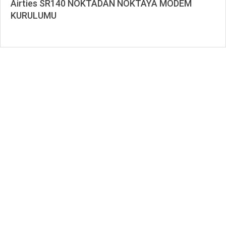
Airties SR140 NOKTADAN NOKTAYA MODEM
KURULUMU
2020-
01-
10