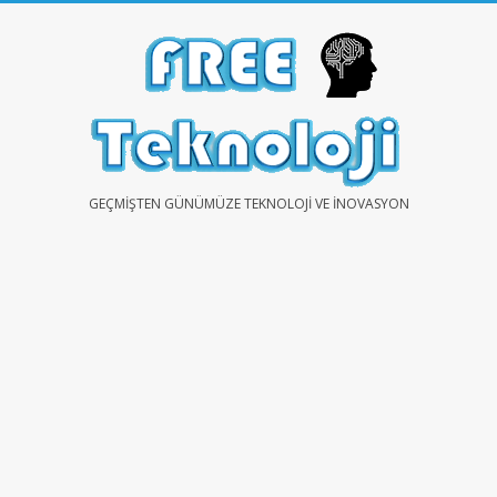
Skip
to
content
FREE
GEÇMIŞTEN GÜNÜMÜZE TEKNOLOJI VE İNOVASYON
TEKNOLOJİ