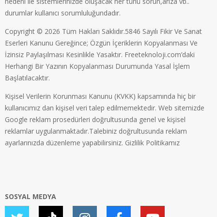
nedeni ile sistemlerinizde oluşacak her türlü sorun,arıza vb..
durumlar kullanıcı sorumluluğundadır.
Copyright © 2026 Tüm Hakları Saklıdır.5846 Sayılı Fikir Ve Sanat
Eserleri Kanunu Gereğince; Özgün İçeriklerin Kopyalanması Ve
İzinsiz Paylaşılması Kesinlikle Yasaktır. Freeteknoloji.com’daki
Herhangi Bir Yazının Kopyalanması Durumunda Yasal İşlem
Başlatılacaktır.
Kişisel Verilerin Korunması Kanunu (KVKK) kapsamında hiç bir
kullanıcımız dan kişisel veri talep edilmemektedir. Web sitemizde
Google reklam prosedürleri doğrultusunda genel ve kişisel
reklamlar uygulanmaktadır.Talebiniz doğrultusunda reklam
ayarlarınızda düzenleme yapabilirsiniz.
Gizlilik Politikamız
SOSYAL MEDYA