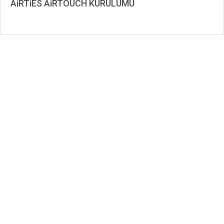
AiRTiES AiRTOUCH KURULUMU
2020-
02-
08