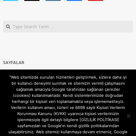
Search
SAYFALAR
Ana Sayfa
"Web sitemizde sunulan hizmetleri geliştirmek, sizlere daha iyi
Gizlilik ve Çerezler (Cookies) Politikası
bir kullanıcı deneyimi sunmak ve sitemizin verimli çalışmasını
Hakkımızda
sağlamak amacıyla Google tarafından sağlanan çerezler
İletişim Kanalları
(cookies) kullanılmaktadır. Kendi sistemlerimizde doğrudan
MODEM KURULUM
herhangi bir kişisel veri toplamamakta veya işlememekteyiz.
Verilerin kullanım amacı, türleri ve 6698 sayılı Kişisel Verilerin
TEKNİK DESTEK
Korunması Kanunu (KVKK) uyarınca kişisel verilerinizin
TELEVİZYON SİSTEMLERİ
işlenmesiyle ilgili detaylı bilgilere [GİZLİLİK POLİTİKASI]
sayfamızdan ve Google'ın kendi gizlilik politikalarından
ulaşabilirsiniz. Web sitemizi kullanmaya devam etmeniz, Google