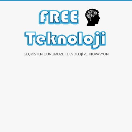
Skip
to
content
FREE
GEÇMIŞTEN GÜNÜMÜZE TEKNOLOJI VE İNOVASYON
TEKNOLOJİ