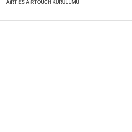
AiRTiES AiRTOUCH KURULUMU
2020-
02-
08