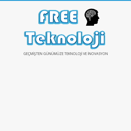
Skip
to
content
FREE
GEÇMIŞTEN GÜNÜMÜZE TEKNOLOJI VE İNOVASYON
TEKNOLOJİ