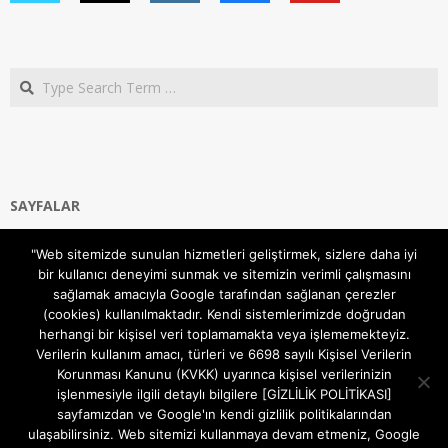
Search
SAYFALAR
Ana Sayfa
"Web sitemizde sunulan hizmetleri geliştirmek, sizlere daha iyi
Gizlilik ve Çerezler (Cookies) Politikası
bir kullanıcı deneyimi sunmak ve sitemizin verimli çalışmasını
Hakkımızda
sağlamak amacıyla Google tarafından sağlanan çerezler
İletişim Kanalları
(cookies) kullanılmaktadır. Kendi sistemlerimizde doğrudan
MODEM KURULUM
herhangi bir kişisel veri toplamamakta veya işlememekteyiz.
Verilerin kullanım amacı, türleri ve 6698 sayılı Kişisel Verilerin
TEKNİK DESTEK
Korunması Kanunu (KVKK) uyarınca kişisel verilerinizin
TELEVİZYON SİSTEMLERİ
işlenmesiyle ilgili detaylı bilgilere [GİZLİLİK POLİTİKASI]
sayfamızdan ve Google'ın kendi gizlilik politikalarından
ulaşabilirsiniz. Web sitemizi kullanmaya devam etmeniz, Google