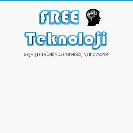
Skip
to
content
FREE
GEÇMIŞTEN GÜNÜMÜZE TEKNOLOJI VE İNOVASYON
TEKNOLOJİ