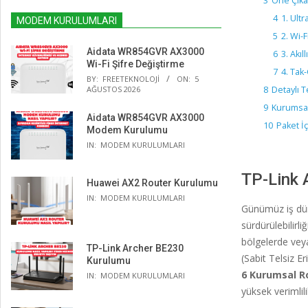
3
Öne Çıka
4
1. Ult
MODEM KURULUMLARI
5
2. Wi-
Aidata WR854GVR AX3000
6
3. Akıl
Wi-Fi Şifre Değiştirme
7
4. Tak-
BY:
FREETEKNOLOJI
ON:
5
AĞUSTOS 2026
8
Detaylı T
9
Kurumsal
Aidata WR854GVR AX3000
10
Paket İç
Modem Kurulumu
IN:
MODEM KURULUMLARI
TP-Link 
Huawei AX2 Router Kurulumu
IN:
MODEM KURULUMLARI
Günümüz iş düny
sürdürülebilirli
bölgelerde vey
TP-Link Archer BE230
(Sabit Telsiz E
Kurulumu
6 Kurumsal R
IN:
MODEM KURULUMLARI
yüksek verimlil