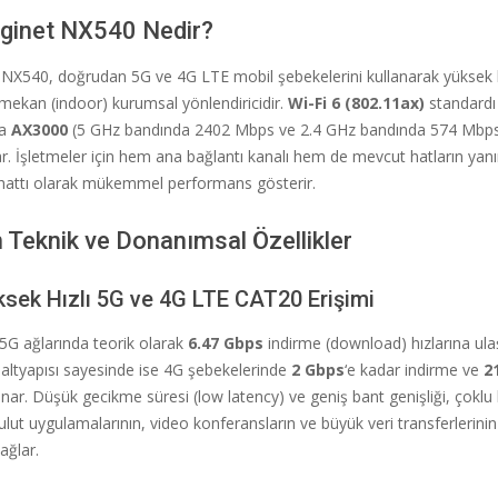
ginet NX540 Nedir?
 NX540, doğrudan 5G ve 4G LTE mobil şebekelerini kullanarak yüksek hı
 mekan (indoor) kurumsal yönlendiricidir.
Wi-Fi 6 (802.11ax)
standardı 
da
AX3000
(5 GHz bandında 2402 Mbps ve 2.4 GHz bandında 574 Mbps)
r. İşletmeler için hem ana bağlantı kanalı hem de mevcut hatların yanı
hattı olarak mükemmel performans gösterir.
 Teknik ve Donanımsal Özellikler
üksek Hızlı 5G ve 4G LTE CAT20 Erişimi
5G ağlarında teorik olarak
6.47 Gbps
indirme (download) hızlarına ulaş
ltyapısı sayesinde ise 4G şebekelerinde
2 Gbps
‘e kadar indirme ve
2
nar. Düşük gecikme süresi (low latency) ve geniş bant genişliği, çoklu k
lut uygulamalarının, video konferansların ve büyük veri transferlerini
ağlar.