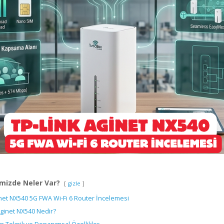
mizde Neler Var?
gizle
net NX540 5G FWA Wi-Fi 6 Router İncelemesi
Aginet NX540 Nedir?