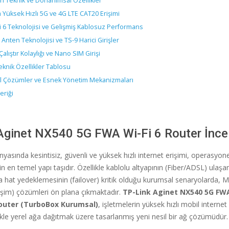
n Teknik ve Donanımsal Özellikler
ra Yüksek Hızlı 5G ve 4G LTE CAT20 Erişimi
Fi 6 Teknolojisi ve Gelişmiş Kablosuz Performans
lı Anten Teknolojisi ve TS-9 Harici Girişler
Çalıştır Kolaylığı ve Nano SIM Girişi
eknik Özellikler Tablosu
 Çözümler ve Esnek Yönetim Mekanizmaları
eriği
Aginet NX540 5G FWA Wi-Fi 6 Router İnce
asında kesintisiz, güvenli ve yüksek hızlı internet erişimi, operasyone
ğin en temel yapı taşıdır. Özellikle kablolu altyapının (Fiber/ADSL) ulaş
a hat yedeklemesinin (failover) kritik olduğu kurumsal senaryolarda, 
rişim) çözümleri ön plana çıkmaktadır.
TP-Link Aginet NX540 5G FWA
outer (TurboBox Kurumsal)
, işletmelerin yüksek hızlı mobil internet 
ikle yerel ağa dağıtmak üzere tasarlanmış yeni nesil bir ağ çözümüdür.