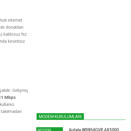
zlı internet
ile donatılan
 kablosuz hız
nda kesintisiz
abilir. Gelişmiş
11 Mbps
ullanıcı
n takılmadan
MODEM KURULUMLARI
MODEM
Aidata WR854GVR AX3000