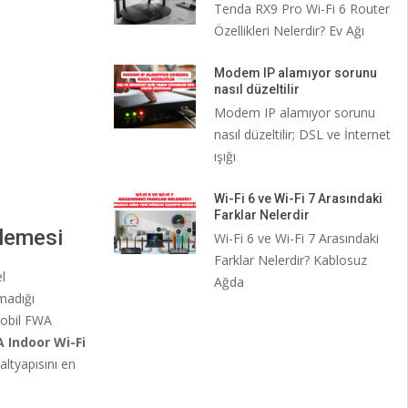
Tenda RX9 Pro Wi-Fi 6 Router
Özellikleri Nelerdir? Ev Ağı
Modem IP alamıyor sorunu
nasıl düzeltilir
Modem IP alamıyor sorunu
nasıl düzeltilir; DSL ve İnternet
ışığı
Wi-Fi 6 ve Wi-Fi 7 Arasındaki
Farklar Nelerdir
lemesi
Wi-Fi 6 ve Wi-Fi 7 Arasındaki
Farklar Nelerdir? Kablosuz
l
Ağda
amadığı
Mobil FWA
 Indoor Wi-Fi
altyapısını en