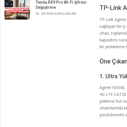
Tenda RX9 Pro Wi-Fi Şifresi
TP-Link A
Değiştirme
IN:
MODEM KURULUMLARI
TP-Link Aginet
sağlayan bir iç
cihaz, toplam
kapasitesi suna
bir yedekleme 
Öne Çıkan
1. Ultra Y
Aginet NX540, 
4G LTE CAT20 a
yükleme hızı su
ortamlarında bu
yürütülmesini s