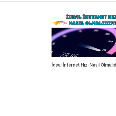
İdeal İnternet Hızı Nasıl Olmalıd
2024-
04-
09