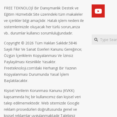
FREE TEKNOLOJİ Bir Danışmanlık Destek ve
Eğitim Hizmetidir.Site üzerindeki tüm makaleler
ve içerikler bilgi amaçlıdır. Hatalı işlem nedeni ile
sistemlerinizde oluşacak her türlü sorun,arıza
vb.. durumlar kullanıcı sorumluluğundadır.
Search
Copyright © 2026 Tüm Hakları Saklıdır.5846
Sayılı Fikir Ve Sanat Eserleri Kanunu Gereğince;
Özgün İçeriklerin Kopyalanması Ve İzinsiz
Paylaşılması Kesinlikle Yasaktır.
Freeteknoloji.com’daki Herhangi Bir Yazının
Kopyalanması Durumunda Yasal İşlem
Başlatılacaktır.
Kişisel Verilerin Korunması Kanunu (KVKK)
kapsamında hiç bir kullanıcımız dan kişisel veri
talep edilmemektedir. Web sitemizde Google
reklam prosedürleri doğrultusunda genel ve
kişisel reklamlar uygulanmaktadır.Talebiniz