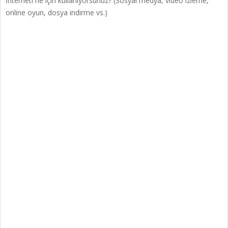
İnterneti ne için kullanıyorsunuz? (Sosyal medya, video izleme,
online oyun, dosya indirme vs.)