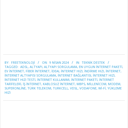
2024-
BY:
FREETEKNOLOJI
ON:
9 NISAN 2024
IN:
TEKNİK DESTEK
04-
TAGGED:
ADSL
,
ALTYAPI
,
ALTYAPI SORGULAMA
,
EN UYGUN INTERNET PAKETI
,
09
EV INTERNET
,
FIBER INTERNET
,
IDEAL INTERNET HIZI
,
INDIRME HIZI
,
INTERNET
,
INTERNET ALTYAPISI SORGULAMA
,
INTERNET BAĞLANTISI
,
INTERNET HIZI
,
INTERNET HIZI TESTI
,
INTERNET KULLANIMI
,
INTERNET PAKETI
,
INTERNET
TARIFELERI
,
IŞ INTERNET
,
KABLOSUZ INTERNET
,
MBPS
,
MILLENICOM
,
MODEM
,
SUPERONLINE
,
TÜRK TELEKOM
,
TURKCELL
,
VDSL
,
VODAFONE
,
WI-FI
,
YÜKLEME
HIZI