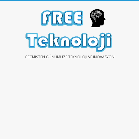
Skip
to
content
FREE
GEÇMIŞTEN GÜNÜMÜZE TEKNOLOJI VE İNOVASYON
TEKNOLOJİ