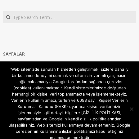
Search
SAYFALAR
Ana Sayfa
"Web sitemizde sunulan hizmetleri geliştirmek, sizlere daha iyi
Gizlilik ve Çerezler (Cookies) Politikası
bir kullanıcı deneyimi sunmak ve sitemizin verimli çalışmasını
Hakkımızda
sağlamak amacıyla Google tarafından sağlanan çerezler
İletişim Kanalları
(cookies) kullanılmaktadır. Kendi sistemlerimizde doğrudan
MODEM KURULUM
herhangi bir kişisel veri toplamamakta veya işlememekteyiz.
Verilerin kullanım amacı, türleri ve 6698 sayılı Kişisel Verilerin
TEKNİK DESTEK
Korunması Kanunu (KVKK) uyarınca kişisel verilerinizin
TELEVİZYON SİSTEMLERİ
işlenmesiyle ilgili detaylı bilgilere [GİZLİLİK POLİTİKASI]
sayfamızdan ve Google'ın kendi gizlilik politikalarından
ulaşabilirsiniz. Web sitemizi kullanmaya devam etmeniz, Google
çerezlerinin kullanımına ilişkin politikamızı kabul ettiğiniz
anlamına gelmektedir.