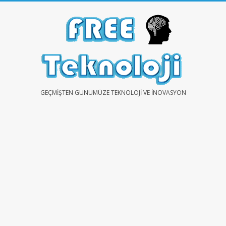
Skip
to
content
FREE
GEÇMIŞTEN GÜNÜMÜZE TEKNOLOJI VE İNOVASYON
TEKNOLOJİ