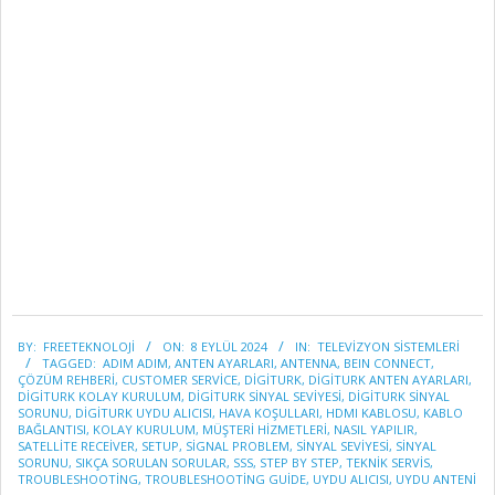
2024-
BY:
FREETEKNOLOJI
ON:
8 EYLÜL 2024
IN:
TELEVİZYON SİSTEMLERİ
09-
TAGGED:
ADIM ADIM
,
ANTEN AYARLARI
,
ANTENNA
,
BEIN CONNECT
,
08
ÇÖZÜM REHBERI
,
CUSTOMER SERVICE
,
DIGITURK
,
DIGITURK ANTEN AYARLARI
,
DIGITURK KOLAY KURULUM
,
DIGITURK SINYAL SEVIYESI
,
DIGITURK SINYAL
SORUNU
,
DIGITURK UYDU ALICISI
,
HAVA KOŞULLARI
,
HDMI KABLOSU
,
KABLO
BAĞLANTISI
,
KOLAY KURULUM
,
MÜŞTERI HIZMETLERI
,
NASIL YAPILIR
,
SATELLITE RECEIVER
,
SETUP
,
SIGNAL PROBLEM
,
SINYAL SEVIYESI
,
SINYAL
SORUNU
,
SIKÇA SORULAN SORULAR
,
SSS
,
STEP BY STEP
,
TEKNIK SERVIS
,
TROUBLESHOOTING
,
TROUBLESHOOTING GUIDE
,
UYDU ALICISI
,
UYDU ANTENI