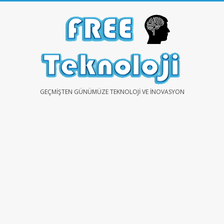
Skip
to
content
FREE
GEÇMIŞTEN GÜNÜMÜZE TEKNOLOJI VE İNOVASYON
TEKNOLOJİ