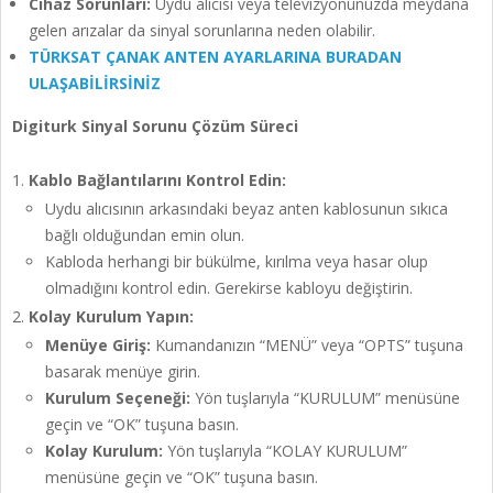
Cihaz Sorunları:
Uydu alıcısı veya televizyonunuzda meydana
gelen arızalar da sinyal sorunlarına neden olabilir.
TÜRKSAT ÇANAK ANTEN AYARLARINA BURADAN
ULAŞABİLİRSİNİZ
Digiturk Sinyal Sorunu Çözüm Süreci
Kablo Bağlantılarını Kontrol Edin:
Uydu alıcısının arkasındaki beyaz anten kablosunun sıkıca
bağlı olduğundan emin olun.
Kabloda herhangi bir bükülme, kırılma veya hasar olup
olmadığını kontrol edin. Gerekirse kabloyu değiştirin.
Kolay Kurulum Yapın:
Menüye Giriş:
Kumandanızın “MENÜ” veya “OPTS” tuşuna
basarak menüye girin.
Kurulum Seçeneği:
Yön tuşlarıyla “KURULUM” menüsüne
geçin ve “OK” tuşuna basın.
Kolay Kurulum:
Yön tuşlarıyla “KOLAY KURULUM”
menüsüne geçin ve “OK” tuşuna basın.