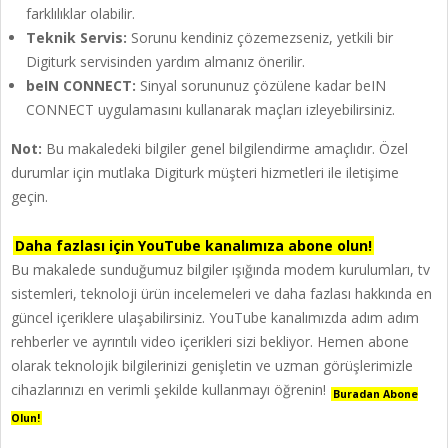
farklılıklar olabilir.
Teknik Servis:
Sorunu kendiniz çözemezseniz, yetkili bir
Digiturk servisinden yardım almanız önerilir.
beIN CONNECT:
Sinyal sorununuz çözülene kadar beIN
CONNECT uygulamasını kullanarak maçları izleyebilirsiniz.
Not:
Bu makaledeki bilgiler genel bilgilendirme amaçlıdır. Özel
durumlar için mutlaka Digiturk müşteri hizmetleri ile iletişime
geçin.
Daha fazlası için YouTube kanalımıza abone olun!
Bu makalede sunduğumuz bilgiler ışığında modem kurulumları, tv
sistemleri, teknoloji ürün incelemeleri ve daha fazlası hakkında en
güncel içeriklere ulaşabilirsiniz. YouTube kanalımızda adım adım
rehberler ve ayrıntılı video içerikleri sizi bekliyor. Hemen abone
olarak teknolojik bilgilerinizi genişletin ve uzman görüşlerimizle
cihazlarınızı en verimli şekilde kullanmayı öğrenin!
Buradan Abone
Olun!