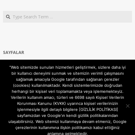
Search
SAYFALAR
Ana Sayfa
"Web sitemizde sunulan hizmetleri geliştirmek, sizlere daha iyi
Gizlilik ve Çerezler (Cookies) Politikası
bir kullanıcı deneyimi sunmak ve sitemizin verimli çalışmasını
Hakkımızda
sağlamak amacıyla Google tarafından sağlanan çerezler
İletişim Kanalları
(cookies) kullanılmaktadır. Kendi sistemlerimizde doğrudan
MODEM KURULUM
herhangi bir kişisel veri toplamamakta veya işlememekteyiz.
Verilerin kullanım amacı, türleri ve 6698 sayılı Kişisel Verilerin
TEKNİK DESTEK
Korunması Kanunu (KVKK) uyarınca kişisel verilerinizin
TELEVİZYON SİSTEMLERİ
işlenmesiyle ilgili detaylı bilgilere [GİZLİLİK POLİTİKASI]
sayfamızdan ve Google'ın kendi gizlilik politikalarından
ulaşabilirsiniz. Web sitemizi kullanmaya devam etmeniz, Google
çerezlerinin kullanımına ilişkin politikamızı kabul ettiğiniz
anlamına gelmektedir.