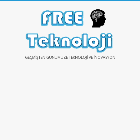
Skip
to
content
FREE
GEÇMIŞTEN GÜNÜMÜZE TEKNOLOJI VE İNOVASYON
TEKNOLOJİ