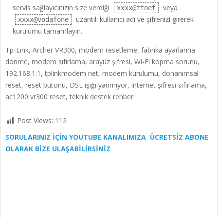
servis sağlayıcınızın size verdiği
veya
xxxx@ttnet
uzantılı kullanıcı adı ve şifrenizi girerek
xxxx@vodafone
kurulumu tamamlayın.
Tp-Link, Archer VR300, modem resetleme, fabrika ayarlarına
dönme, modem sıfırlama, arayüz şifresi, Wi-Fi kopma sorunu,
192.168.1.1, tplinkmodem net, modem kurulumu, donanımsal
reset, reset butonu, DSL ışığı yanmıyor, internet şifresi sıfırlama,
ac1200 vr300 reset, teknik destek rehberi
Post Views:
112
SORULARINIZ İÇİN YOUTUBE KANALIMIZA ÜCRETSİZ ABONE
OLARAK BİZE ULAŞABİLİRSİNİZ