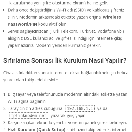
ilk kurulumda yeni şifre oluşturma ekranı) haline gelir.
Daha önce değiştirdiğiniz Wi-Fi adı (SSID) ve kablosuz şifreniz
silinir. Modemin arkasındaki etikette yazan orijinal
Wireless
Password/PIN
kodu aktif olur.
Servis sağlayıcınızdan (Turk Telekom, TurkNet, Vodafone vb.)
aldığınız DSL kullanıcı adı ve şifresi silindiği için internete çıkış
yapamazsınız. Modemi yeniden kurmanız gerekir.
Sıfırlama Sonrası İlk Kurulum Nasıl Yapılır?
Cihazı sıfırladıktan sonra internete tekrar bağlanabilmek için hızlıca
şu adımları takip edebilirsiniz:
Bilgisayar veya telefonunuzla modemin altındaki etikette yazan
Wi-Fi ağına bağlanın.
Tarayıcınızın adres çubuğuna
ya da
192.168.1.1
yazarak giriş yapın.
tplinkmodem.net
Karşınıza çıkan ekranda yeni bir yönetim paneli şifresi belirleyin.
Hızlı Kurulum (Quick Setup)
sihirbazını takip ederek, internet