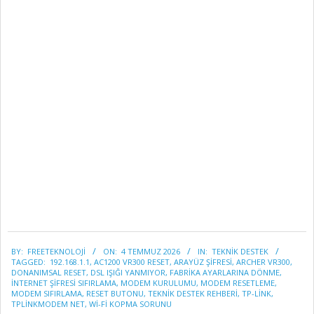
2026-
BY:
FREETEKNOLOJI
ON:
4 TEMMUZ 2026
IN:
TEKNİK DESTEK
07-
TAGGED:
192.168.1.1
,
AC1200 VR300 RESET
,
ARAYÜZ ŞIFRESI
,
ARCHER VR300
,
04
DONANIMSAL RESET
,
DSL IŞIĞI YANMIYOR
,
FABRIKA AYARLARINA DÖNME
,
INTERNET ŞIFRESI SIFIRLAMA
,
MODEM KURULUMU
,
MODEM RESETLEME
,
MODEM SIFIRLAMA
,
RESET BUTONU
,
TEKNIK DESTEK REHBERI
,
TP-LINK
,
TPLINKMODEM NET
,
WI-FI KOPMA SORUNU