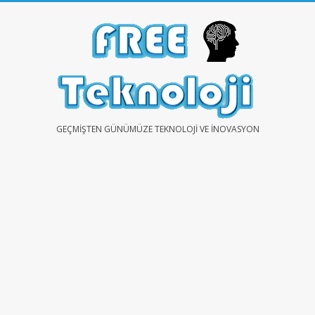
Skip
to
content
FREE
GEÇMIŞTEN GÜNÜMÜZE TEKNOLOJI VE İNOVASYON
TEKNOLOJİ