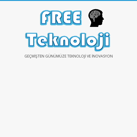
Skip
to
content
FREE
GEÇMIŞTEN GÜNÜMÜZE TEKNOLOJI VE İNOVASYON
TEKNOLOJİ