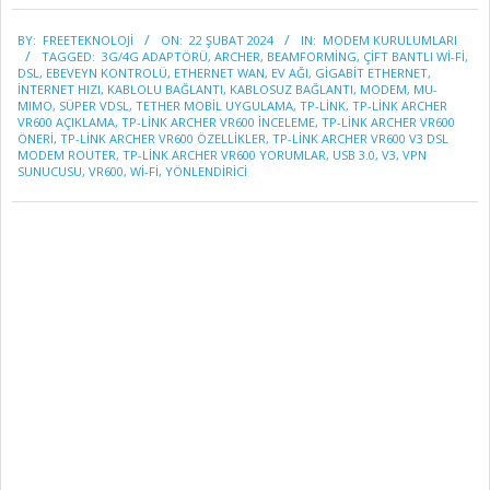
2024-
BY:
FREETEKNOLOJI
ON:
22 ŞUBAT 2024
IN:
MODEM KURULUMLARI
02-
TAGGED:
3G/4G ADAPTÖRÜ
,
ARCHER
,
BEAMFORMING
,
ÇIFT BANTLI WI-FI
,
22
DSL
,
EBEVEYN KONTROLÜ
,
ETHERNET WAN
,
EV AĞI
,
GIGABIT ETHERNET
,
INTERNET HIZI
,
KABLOLU BAĞLANTI
,
KABLOSUZ BAĞLANTI
,
MODEM
,
MU-
MIMO
,
SÜPER VDSL
,
TETHER MOBIL UYGULAMA
,
TP-LINK
,
TP-LINK ARCHER
VR600 AÇIKLAMA
,
TP-LINK ARCHER VR600 INCELEME
,
TP-LINK ARCHER VR600
ÖNERI
,
TP-LINK ARCHER VR600 ÖZELLIKLER
,
TP-LINK ARCHER VR600 V3 DSL
MODEM ROUTER
,
TP-LINK ARCHER VR600 YORUMLAR
,
USB 3.0
,
V3
,
VPN
SUNUCUSU
,
VR600
,
WI-FI
,
YÖNLENDIRICI