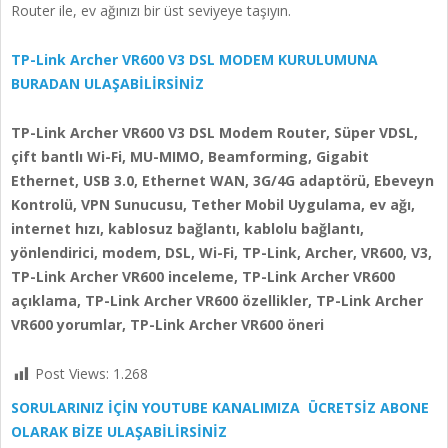
Router ile, ev ağınızı bir üst seviyeye taşıyın.
TP-Link Archer VR600 V3 DSL MODEM KURULUMUNA
BURADAN ULAŞABİLİRSİNİZ
TP-Link Archer VR600 V3 DSL Modem Router, Süper VDSL,
çift bantlı Wi-Fi, MU-MIMO, Beamforming, Gigabit
Ethernet, USB 3.0, Ethernet WAN, 3G/4G adaptörü, Ebeveyn
Kontrolü, VPN Sunucusu, Tether Mobil Uygulama, ev ağı,
internet hızı, kablosuz bağlantı, kablolu bağlantı,
yönlendirici, modem, DSL, Wi-Fi, TP-Link, Archer, VR600, V3,
TP-Link Archer VR600 inceleme, TP-Link Archer VR600
açıklama, TP-Link Archer VR600 özellikler, TP-Link Archer
VR600 yorumlar, TP-Link Archer VR600 öneri
Post Views:
1.268
SORULARINIZ İÇİN YOUTUBE KANALIMIZA ÜCRETSİZ ABONE
OLARAK BİZE ULAŞABİLİRSİNİZ