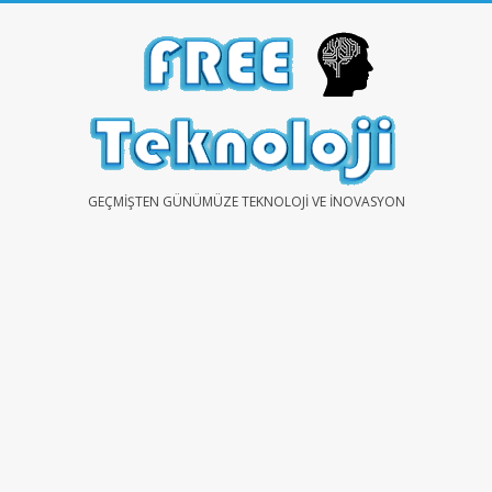
Skip
to
content
FREE
GEÇMIŞTEN GÜNÜMÜZE TEKNOLOJI VE İNOVASYON
TEKNOLOJİ