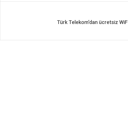
Türk Telekom’dan ücretsiz WiF
2020-
01-
11