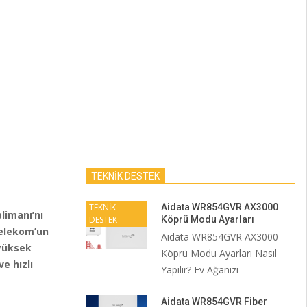
TEKNİK DESTEK
TEKNİK
Aidata WR854GVR AX3000
limanı’nı
DESTEK
Köprü Modu Ayarları
Telekom’un
Aidata WR854GVR AX3000
 yüksek
Köprü Modu Ayarları Nasıl
e hızlı
Yapılır? Ev Ağanızı
Aidata WR854GVR Fiber