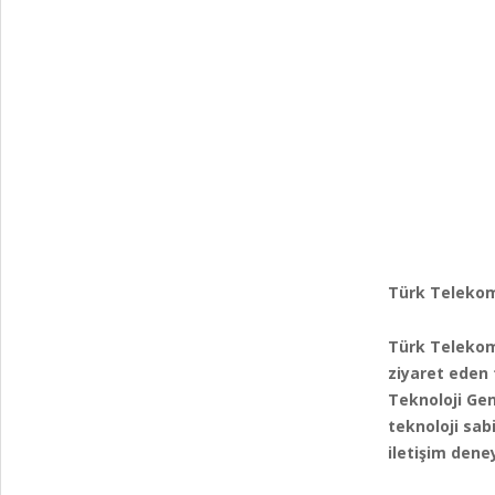
Türk Telekom
Türk Telekom
ziyaret eden 
Teknoloji Gen
teknoloji sab
iletişim dene