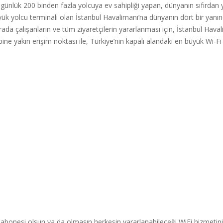
ünlük 200 binden fazla yolcuya ev sahipliği yapan, dünyanın sıfırdan y
yük yolcu terminali olan İstanbul Havalimanı’na dünyanın dört bir yanı
urada çalışanların ve tüm ziyaretçilerin yararlanması için, İstanbul Hava
ine yakın erişim noktası ile, Türkiye’nin kapalı alandaki en büyük Wi-Fi
abonesi olsun ya da olmasın herkesin yararlanabileceği WiFi hizmetini