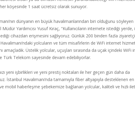
her köşesinde 1 saat ücretsiz olarak sunuyor.
imanı’nın dünyanın en büyük havalimanlarından biri olduğunu söyleye
 Müdür Yardımcısı Yusuf Kıraç, “Kullanıcıların internete istediği yerde, i
diği cihazdan erişmesini sağlıyoruz. Günlük 200 binden fazla ziyaretçiy
Havalimanı’ndaki yolcuların ve tüm misafirlerin de WiFi internet hizme
ı amaçladık. Üstelik yolcular, uçuşları sırasında da uçak içindeki WiFi i
ine Türk Telekom sayesinde devam edebiliyorlar.
zı yeni işbirlikleri ve yeni prestij noktaları ile her geçen gün daha da
ruz. İstanbul Havalimanı’nda tamamıyla fiber altyapıyla desteklenen en
 ve mobil haberleşme şebekemize bağlanan yolcular, kaliteli ve hızlı il