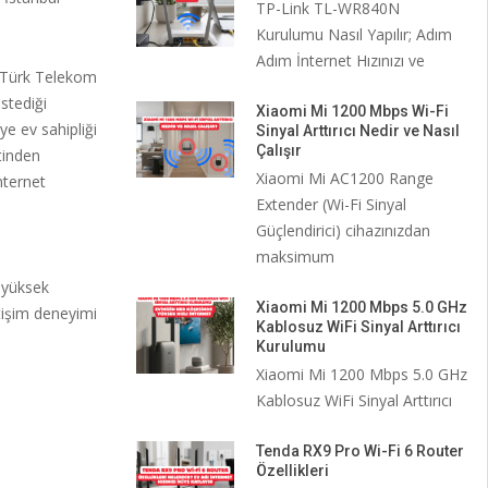
TP-Link TL-WR840N
Kurulumu Nasıl Yapılır; Adım
Adım İnternet Hızınızı ve
n Türk Telekom
stediği
Xiaomi Mi 1200 Mbps Wi-Fi
e ev sahipliği
Sinyal Arttırıcı Nedir ve Nasıl
Çalışır
tinden
Xiaomi Mi AC1200 Range
nternet
Extender (Wi-Fi Sinyal
Güçlendirici) cihazınızdan
maksimum
 yüksek
Xiaomi Mi 1200 Mbps 5.0 GHz
etişim deneyimi
Kablosuz WiFi Sinyal Arttırıcı
Kurulumu
Xiaomi Mi 1200 Mbps 5.0 GHz
Kablosuz WiFi Sinyal Arttırıcı
Tenda RX9 Pro Wi-Fi 6 Router
Özellikleri