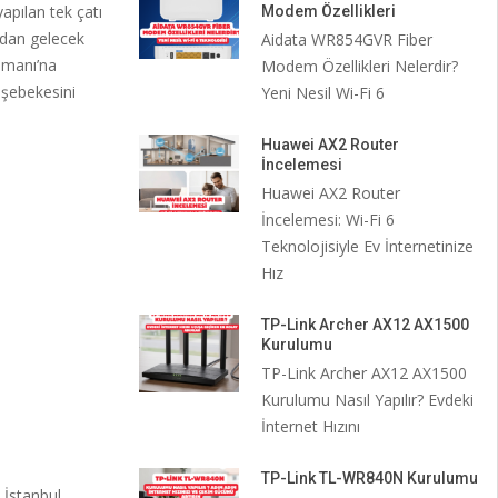
apılan tek çatı
Modem Özellikleri
ndan gelecek
Aidata WR854GVR Fiber
limanı’na
Modem Özellikleri Nelerdir?
 şebekesini
Yeni Nesil Wi-Fi 6
Huawei AX2 Router
İncelemesi
Huawei AX2 Router
İncelemesi: Wi-Fi 6
Teknolojisiyle Ev İnternetinize
Hız
TP-Link Archer AX12 AX1500
Kurulumu
TP-Link Archer AX12 AX1500
Kurulumu Nasıl Yapılır? Evdeki
İnternet Hızını
TP-Link TL-WR840N Kurulumu
 İstanbul