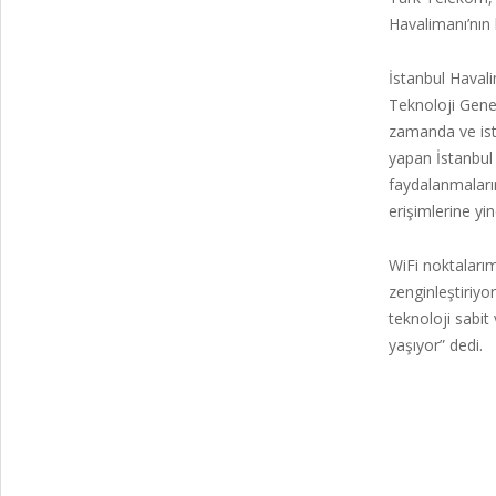
Havalimanı’nın 
İstanbul Haval
Teknoloji Genel
zamanda ve iste
yapan İstanbul 
faydalanmaların
erişimlerine y
WiFi noktalarımı
zenginleştiriyo
teknoloji sabit
yaşıyor” dedi.