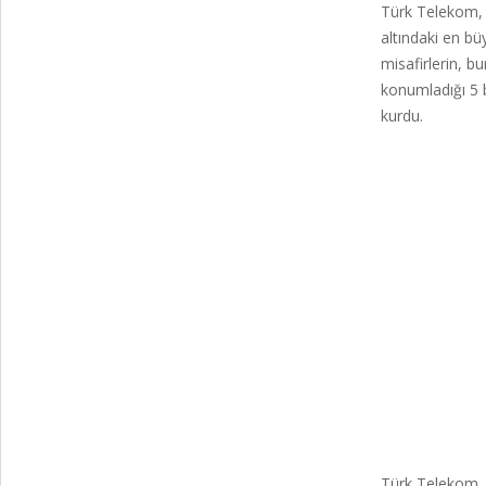
Türk Telekom, g
altındaki en bü
misafirlerin, b
konumladığı 5 b
kurdu.
Türk Telekom, 