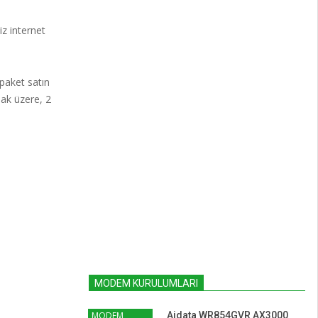
iz internet
 paket satın
mak üzere, 2
MODEM KURULUMLARI
MODEM
Aidata WR854GVR AX3000