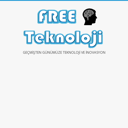
Skip
to
content
FREE
GEÇMIŞTEN GÜNÜMÜZE TEKNOLOJI VE İNOVASYON
TEKNOLOJİ