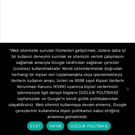
"Web sitemizde sunulan hizmetleri geliştirmek, sizlere daha iyi
bir kullanıcı deneyimi sunmak ve sitemizin verimli çalışmasını
sağlamak amacıyla Google tarafından sağlanan çerezler
(cookies) kullanılmaktadır. Kendi sistemlerimizde doğrudan
herhangi bir kişisel veri toplamamakta veya işlememekteyiz.
Verilerin kullanım amacı, türleri ve 6698 sayılı Kişisel Verilerin
Korunması Kanunu (KVKK) uyarınca kişisel verilerinizin
işlenmesiyle ilgili detaylı bilgilere [GİZLİLİK POLİTİKASI]
sayfamızdan ve Google'ın kendi gizlilik politikalarından
ulaşabilirsiniz. Web sitemizi kullanmaya devam etmeniz, Google
MODEM KURULUMLARI
çerezlerinin kullanımına ilişkin politikamızı kabul ettiğiniz
anlamına gelmektedir.
Aidata WR854GVR AX3000 Wi-Fi Şifre
EVET
HAYIR
GİZLİLİK POLİTİKASI
Değiştirme