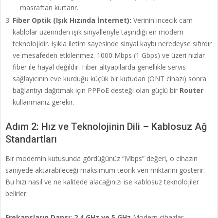
masraftan kurtarır.
Fiber Optik (Işık Hızında İnternet):
Verinin incecik cam
kablolar üzerinden ışık sinyalleriyle taşındığı en modern
teknolojidir. Işıkla iletim sayesinde sinyal kaybı neredeyse sıfırdır
ve mesafeden etkilenmez. 1000 Mbps (1 Gbps) ve üzeri hızlar
fiber ile hayal değildir. Fiber altyapılarda genellikle servis
sağlayıcının eve kurduğu küçük bir kutudan (ONT cihazı) sonra
bağlantıyı dağıtmak için PPPoE desteği olan güçlü bir
Router
kullanmanız gerekir.
Adım 2: Hız ve Teknolojinin Dili – Kablosuz Ağ
Standartları
Bir modemin kutusunda gördüğünüz “Mbps” değeri, o cihazın
saniyede aktarabileceği maksimum teorik veri miktarını gösterir.
Bu hızı nasıl ve ne kalitede alacağınızı ise kablosuz teknolojiler
belirler.
Frekansların Dansı: 2.4 GHz ve 5 GHz
Modern cihazlar