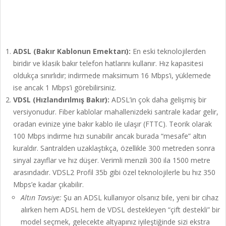
ADSL (Bakır Kablonun Emektarı):
En eski teknolojilerden
biridir ve klasik bakır telefon hatlarını kullanır. Hız kapasitesi
oldukça sınırlıdır; indirmede maksimum 16 Mbps’i, yüklemede
ise ancak 1 Mbps’i görebilirsiniz.
VDSL (Hızlandırılmış Bakır):
ADSL’in çok daha gelişmiş bir
versiyonudur. Fiber kablolar mahallenizdeki santrale kadar gelir,
oradan evinize yine bakır kablo ile ulaşır (FTTC). Teorik olarak
100 Mbps indirme hızı sunabilir ancak burada “mesafe” altın
kuraldır. Santralden uzaklaştıkça, özellikle 300 metreden sonra
sinyal zayıflar ve hız düşer. Verimli menzili 300 ila 1500 metre
arasındadır. VDSL2 Profil 35b gibi özel teknolojilerle bu hız 350
Mbps’e kadar çıkabilir.
Altın Tavsiye:
Şu an ADSL kullanıyor olsanız bile, yeni bir cihaz
alırken hem ADSL hem de VDSL destekleyen “çift destekli” bir
model seçmek, gelecekte altyapınız iyileştiğinde sizi ekstra