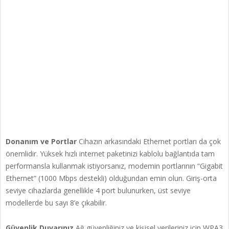
Donanım ve Portlar
Cihazın arkasındaki Ethernet portları da çok
önemlidir. Yüksek hızlı internet paketinizi kablolu bağlantıda tam
performansla kullanmak istiyorsanız, modemin portlarının “Gigabit
Ethernet” (1000 Mbps destekli) olduğundan emin olun. Giriş-orta
seviye cihazlarda genellikle 4 port bulunurken, üst seviye
modellerde bu sayı 8’e çıkabilir.
Güvenlik Duvarınız
Ağ güvenliğiniz ve kişisel verileriniz için WPA3