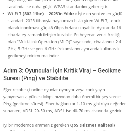
tarafında ise daha güçlü WPA3 standardını getirmiştir.
Wi-Fi 7 (802.11be) – 2025’in Yıldızı:
İşte en yeni ve en güçlü
standart. 2025 itibarıyla hayatımıza hızla giren Wi-Fi 7, teorik
olarak inanılması güç 46 Gbps hızlara ulaşabilir. Aynı anda 16
cihazla eş zamanlı iletişim kurabilir. En heyecan verici özelliği
olan “Multi-Link Operation (MLO)” sayesinde, cihazlarınız 2.4
GHz, 5 GHz ve yeni 6 GHz frekanslarını aynı anda kullanarak
gecikmeyi minimuma indirir.
Adım 3: Oyuncular İçin Kritik Viraj – Gecikme
Süresi (Ping) ve Stabilite
Eğer rekabetçi online oyunlar oynuyor veya canlı yayın
yapıyorsanız, yüksek Mbps hızından daha önemli bir şey vardır:
Ping (gecikme süresi). Fiber bağlantılar 1-10 ms gibi rüya değerler
sunarken, VDSL 20-50 ms, ADSL ise 40-70 ms civarında gezinir.
İyi bir modemde aramanız gereken
QoS (Hizmet Kalitesi)