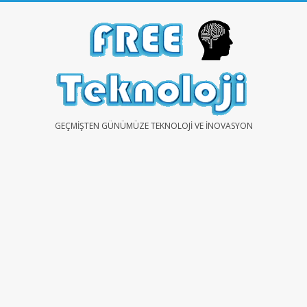
Skip
to
content
FREE
GEÇMIŞTEN GÜNÜMÜZE TEKNOLOJI VE İNOVASYON
TEKNOLOJİ