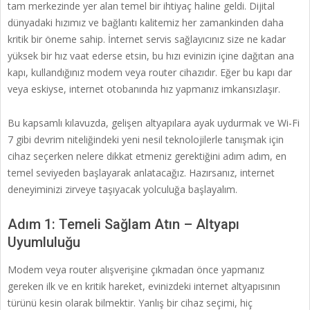
tam merkezinde yer alan temel bir ihtiyaç haline geldi. Dijital
dünyadaki hızımız ve bağlantı kalitemiz her zamankinden daha
kritik bir öneme sahip. İnternet servis sağlayıcınız size ne kadar
yüksek bir hız vaat ederse etsin, bu hızı evinizin içine dağıtan ana
kapı, kullandığınız modem veya router cihazıdır. Eğer bu kapı dar
veya eskiyse, internet otobanında hız yapmanız imkansızlaşır.
Bu kapsamlı kılavuzda, gelişen altyapılara ayak uydurmak ve Wi-Fi
7 gibi devrim niteliğindeki yeni nesil teknolojilerle tanışmak için
cihaz seçerken nelere dikkat etmeniz gerektiğini adım adım, en
temel seviyeden başlayarak anlatacağız. Hazırsanız, internet
deneyiminizi zirveye taşıyacak yolculuğa başlayalım.
Adım 1: Temeli Sağlam Atın – Altyapı
Uyumluluğu
Modem veya router alışverişine çıkmadan önce yapmanız
gereken ilk ve en kritik hareket, evinizdeki internet altyapısının
türünü kesin olarak bilmektir. Yanlış bir cihaz seçimi, hiç