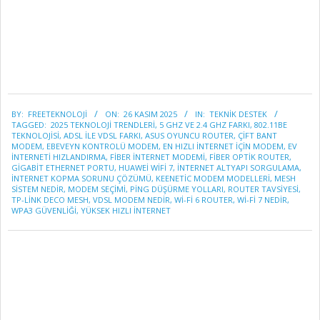
2025-
BY:
FREETEKNOLOJI
ON:
26 KASIM 2025
IN:
TEKNİK DESTEK
11-
TAGGED:
2025 TEKNOLOJI TRENDLERI
,
5 GHZ VE 2.4 GHZ FARKI
,
802.11BE
26
TEKNOLOJISI
,
ADSL ILE VDSL FARKI
,
ASUS OYUNCU ROUTER
,
ÇIFT BANT
MODEM
,
EBEVEYN KONTROLÜ MODEM
,
EN HIZLI INTERNET IÇIN MODEM
,
EV
INTERNETI HIZLANDIRMA
,
FIBER INTERNET MODEMI
,
FIBER OPTIK ROUTER
,
GIGABIT ETHERNET PORTU
,
HUAWEI WIFI 7
,
INTERNET ALTYAPI SORGULAMA
,
INTERNET KOPMA SORUNU ÇÖZÜMÜ
,
KEENETIC MODEM MODELLERI
,
MESH
SISTEM NEDIR
,
MODEM SEÇIMI
,
PING DÜŞÜRME YOLLARI
,
ROUTER TAVSIYESI
,
TP-LINK DECO MESH
,
VDSL MODEM NEDIR
,
WI-FI 6 ROUTER
,
WI-FI 7 NEDIR
,
WPA3 GÜVENLIĞI
,
YÜKSEK HIZLI INTERNET