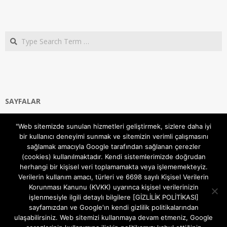
Search
SAYFALAR
Ana Sayfa
"Web sitemizde sunulan hizmetleri geliştirmek, sizlere daha iyi
Gizlilik ve Çerezler (Cookies) Politikası
bir kullanıcı deneyimi sunmak ve sitemizin verimli çalışmasını
Hakkımızda
sağlamak amacıyla Google tarafından sağlanan çerezler
İletişim Kanalları
(cookies) kullanılmaktadır. Kendi sistemlerimizde doğrudan
MODEM KURULUM
herhangi bir kişisel veri toplamamakta veya işlememekteyiz.
Verilerin kullanım amacı, türleri ve 6698 sayılı Kişisel Verilerin
TEKNİK DESTEK
Korunması Kanunu (KVKK) uyarınca kişisel verilerinizin
TELEVİZYON SİSTEMLERİ
işlenmesiyle ilgili detaylı bilgilere [GİZLİLİK POLİTİKASI]
sayfamızdan ve Google'ın kendi gizlilik politikalarından
ulaşabilirsiniz. Web sitemizi kullanmaya devam etmeniz, Google