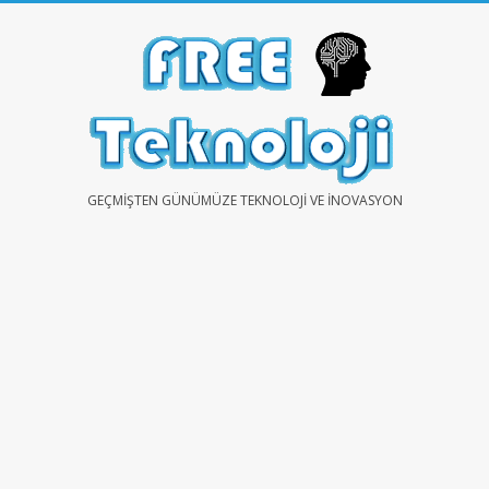
Skip
to
content
FREE
GEÇMIŞTEN GÜNÜMÜZE TEKNOLOJI VE İNOVASYON
TEKNOLOJİ