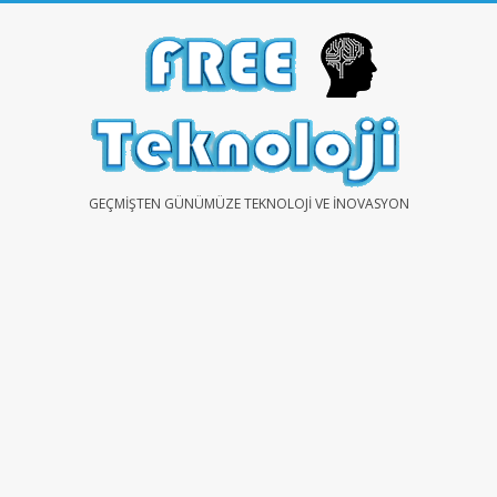
Skip
to
content
FREE
GEÇMIŞTEN GÜNÜMÜZE TEKNOLOJI VE İNOVASYON
TEKNOLOJİ