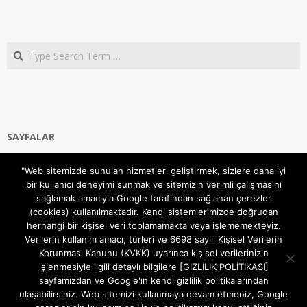
Search
SAYFALAR
Ana Sayfa
"Web sitemizde sunulan hizmetleri geliştirmek, sizlere daha iyi
Gizlilik ve Çerezler (Cookies) Politikası
bir kullanıcı deneyimi sunmak ve sitemizin verimli çalışmasını
Hakkımızda
sağlamak amacıyla Google tarafından sağlanan çerezler
İletişim Kanalları
(cookies) kullanılmaktadır. Kendi sistemlerimizde doğrudan
MODEM KURULUM
herhangi bir kişisel veri toplamamakta veya işlememekteyiz.
Verilerin kullanım amacı, türleri ve 6698 sayılı Kişisel Verilerin
TEKNİK DESTEK
Korunması Kanunu (KVKK) uyarınca kişisel verilerinizin
TELEVİZYON SİSTEMLERİ
işlenmesiyle ilgili detaylı bilgilere [GİZLİLİK POLİTİKASI]
sayfamızdan ve Google'ın kendi gizlilik politikalarından
ulaşabilirsiniz. Web sitemizi kullanmaya devam etmeniz, Google