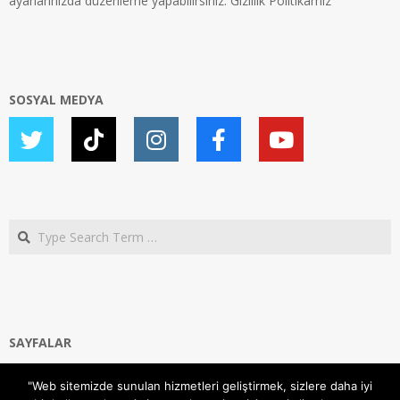
ayarlarınızda düzenleme yapabilirsiniz.
Gizlilik Politikamız
SOSYAL MEDYA
Search
SAYFALAR
Ana Sayfa
"Web sitemizde sunulan hizmetleri geliştirmek, sizlere daha iyi
Gizlilik ve Çerezler (Cookies) Politikası