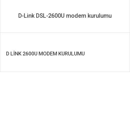
D-Link DSL-2600U modem kurulumu
D LİNK 2600U MODEM KURULUMU
2019-
12-
27