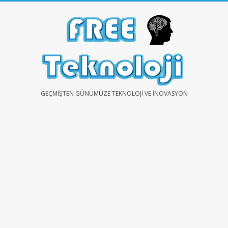
Skip
to
content
FREE
GEÇMIŞTEN GÜNÜMÜZE TEKNOLOJI VE İNOVASYON
TEKNOLOJİ