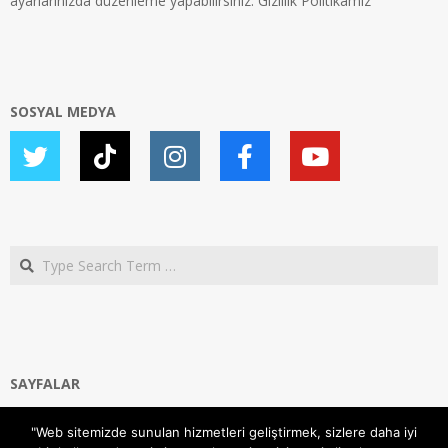
ayarlarınızda düzenleme yapabilirsiniz.
Gizlilik Politikamız
SOSYAL MEDYA
Search
SAYFALAR
Ana Sayfa
"Web sitemizde sunulan hizmetleri geliştirmek, sizlere daha iyi
Gizlilik ve Çerezler (Cookies) Politikası