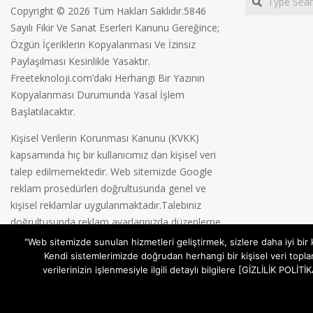
Copyright © 2026 Tüm Hakları Saklıdır.5846
Sayılı Fikir Ve Sanat Eserleri Kanunu Gereğince;
Özgün İçeriklerin Kopyalanması Ve İzinsiz
Paylaşılması Kesinlikle Yasaktır.
Freeteknoloji.com’daki Herhangi Bir Yazının
Kopyalanması Durumunda Yasal İşlem
Başlatılacaktır.
Kişisel Verilerin Korunması Kanunu (KVKK)
kapsamında hiç bir kullanıcımız dan kişisel veri
talep edilmemektedir. Web sitemizde Google
reklam prosedürleri doğrultusunda genel ve
kişisel reklamlar uygulanmaktadır.Talebiniz
doğrultusunda reklam ayarlarınızda düzenleme
yapabilirsiniz.
Gizlilik Politikamız
"Web sitemizde sunulan hizmetleri geliştirmek, sizlere daha iyi bir
Kendi sistemlerimizde doğrudan herhangi bir kişisel veri topla
verilerinizin işlenmesiyle ilgili detaylı bilgilere [GİZLİLİK POL