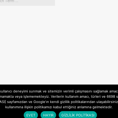
 kullanıcı deneyimi sunmak ve sitemizin verimli çalışmasını sağlamak amac
mamakta veya işlememekteyiz. Verilerin kullanım amacı, türleri ve 6698 sa
İTİKASI] sayfamızdan ve Google'ın kendi gizlilik politikalarından ulaşabili
kullanımına ilişkin politikamızı kabul ettiğiniz anlamına gelmektedir.
Gizlilik ve Çerezler (Cookies) Politikası
Designed using
Magazine Hoot
. Powered by
WordPress
.
EVET
HAYIR
GİZLİLİK POLİTİKASI