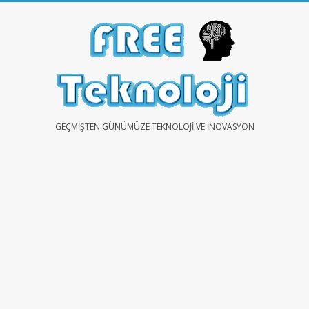
Skip
to
content
FREE
GEÇMIŞTEN GÜNÜMÜZE TEKNOLOJI VE İNOVASYON
TEKNOLOJİ