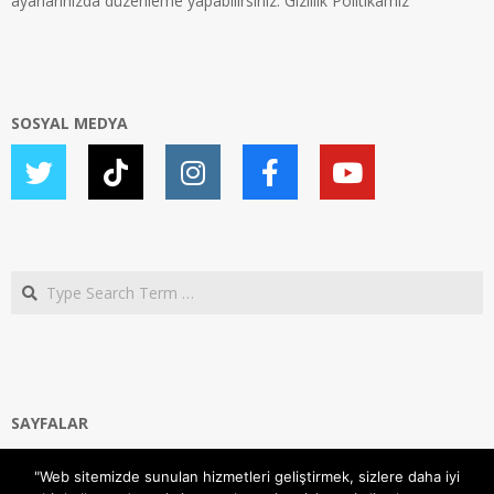
ayarlarınızda düzenleme yapabilirsiniz.
Gizlilik Politikamız
SOSYAL MEDYA
Search
SAYFALAR
Ana Sayfa
"Web sitemizde sunulan hizmetleri geliştirmek, sizlere daha iyi
Gizlilik ve Çerezler (Cookies) Politikası