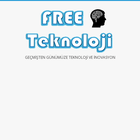
Skip
to
content
FREE
GEÇMIŞTEN GÜNÜMÜZE TEKNOLOJI VE İNOVASYON
TEKNOLOJİ