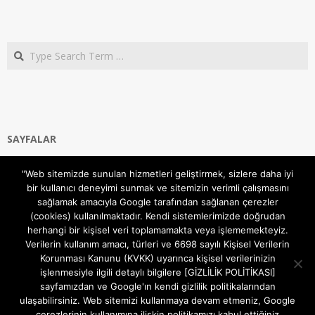
Search
SAYFALAR
Ana Sayfa
"Web sitemizde sunulan hizmetleri geliştirmek, sizlere daha iyi
Gizlilik ve Çerezler (Cookies) Politikası
bir kullanıcı deneyimi sunmak ve sitemizin verimli çalışmasını
Hakkımızda
sağlamak amacıyla Google tarafından sağlanan çerezler
İletişim Kanalları
(cookies) kullanılmaktadır. Kendi sistemlerimizde doğrudan
MODEM KURULUM
herhangi bir kişisel veri toplamamakta veya işlememekteyiz.
Verilerin kullanım amacı, türleri ve 6698 sayılı Kişisel Verilerin
TEKNİK DESTEK
Korunması Kanunu (KVKK) uyarınca kişisel verilerinizin
TELEVİZYON SİSTEMLERİ
işlenmesiyle ilgili detaylı bilgilere [GİZLİLİK POLİTİKASI]
sayfamızdan ve Google'ın kendi gizlilik politikalarından
ulaşabilirsiniz. Web sitemizi kullanmaya devam etmeniz, Google
çerezlerinin kullanımına ilişkin politikamızı kabul ettiğiniz