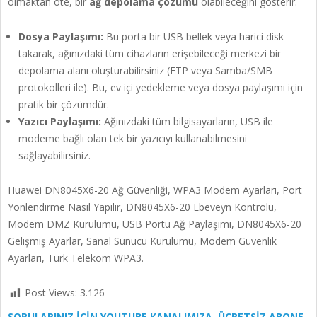
olmaktan öte, bir
ağ depolama çözümü
olabileceğini gösterir.
Dosya Paylaşımı:
Bu porta bir USB bellek veya harici disk
takarak, ağınızdaki tüm cihazların erişebileceği merkezi bir
depolama alanı oluşturabilirsiniz (FTP veya Samba/SMB
protokolleri ile). Bu, ev içi yedekleme veya dosya paylaşımı için
pratik bir çözümdür.
Yazıcı Paylaşımı:
Ağınızdaki tüm bilgisayarların, USB ile
modeme bağlı olan tek bir yazıcıyı kullanabilmesini
sağlayabilirsiniz.
Huawei DN8045X6-20 Ağ Güvenliği, WPA3 Modem Ayarları, Port
Yönlendirme Nasıl Yapılır, DN8045X6-20 Ebeveyn Kontrolü,
Modem DMZ Kurulumu, USB Portu Ağ Paylaşımı, DN8045X6-20
Gelişmiş Ayarlar, Sanal Sunucu Kurulumu, Modem Güvenlik
Ayarları, Türk Telekom WPA3.
Post Views:
3.126
SORULARINIZ İÇİN YOUTUBE KANALIMIZA ÜCRETSİZ ABONE