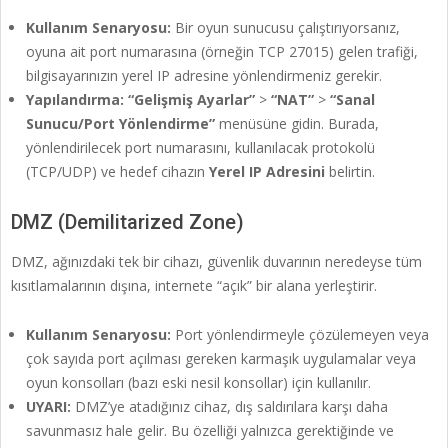
Kullanım Senaryosu:
Bir oyun sunucusu çalıştırıyorsanız,
oyuna ait port numarasına (örneğin TCP 27015) gelen trafiği,
bilgisayarınızın yerel IP adresine yönlendirmeniz gerekir.
Yapılandırma:
“Gelişmiş Ayarlar”
>
“NAT”
>
“Sanal
Sunucu/Port Yönlendirme”
menüsüne gidin. Burada,
yönlendirilecek port numarasını, kullanılacak protokolü
(TCP/UDP) ve hedef cihazın
Yerel IP Adresini
belirtin.
DMZ (Demilitarized Zone)
DMZ, ağınızdaki tek bir cihazı, güvenlik duvarının neredeyse tüm
kısıtlamalarının dışına, internete “açık” bir alana yerleştirir.
Kullanım Senaryosu:
Port yönlendirmeyle çözülemeyen veya
çok sayıda port açılması gereken karmaşık uygulamalar veya
oyun konsolları (bazı eski nesil konsollar) için kullanılır.
UYARI:
DMZ’ye atadığınız cihaz, dış saldırılara karşı daha
savunmasız hale gelir. Bu özelliği yalnızca gerektiğinde ve