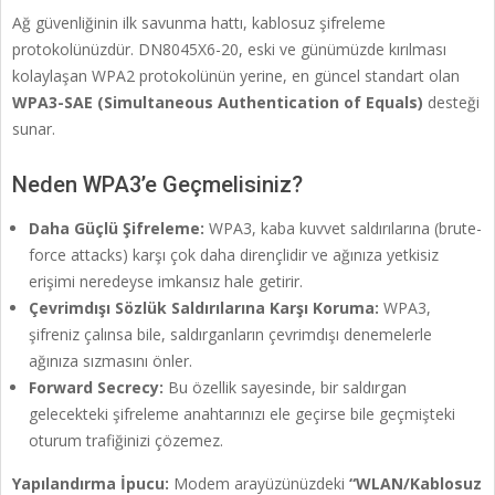
Ağ güvenliğinin ilk savunma hattı, kablosuz şifreleme
protokolünüzdür. DN8045X6-20, eski ve günümüzde kırılması
kolaylaşan WPA2 protokolünün yerine, en güncel standart olan
WPA3-SAE (Simultaneous Authentication of Equals)
desteği
sunar.
Neden WPA3’e Geçmelisiniz?
Daha Güçlü Şifreleme:
WPA3, kaba kuvvet saldırılarına (brute-
force attacks) karşı çok daha dirençlidir ve ağınıza yetkisiz
erişimi neredeyse imkansız hale getirir.
Çevrimdışı Sözlük Saldırılarına Karşı Koruma:
WPA3,
şifreniz çalınsa bile, saldırganların çevrimdışı denemelerle
ağınıza sızmasını önler.
Forward Secrecy:
Bu özellik sayesinde, bir saldırgan
gelecekteki şifreleme anahtarınızı ele geçirse bile geçmişteki
oturum trafiğinizi çözemez.
Yapılandırma İpucu:
Modem arayüzünüzdeki
“WLAN/Kablosuz