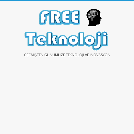
Skip
to
content
FREE
GEÇMIŞTEN GÜNÜMÜZE TEKNOLOJI VE İNOVASYON
TEKNOLOJİ