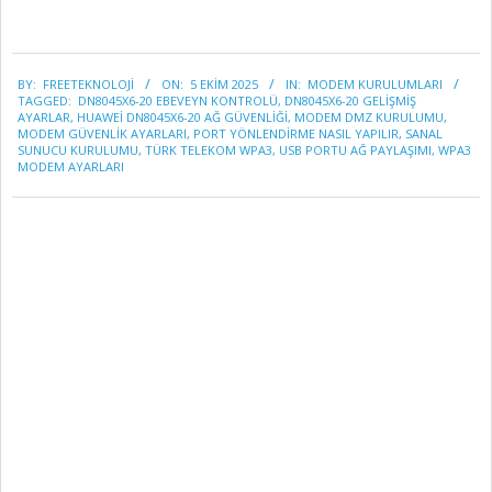
2025-
BY:
FREETEKNOLOJI
ON:
5 EKIM 2025
IN:
MODEM KURULUMLARI
10-
TAGGED:
DN8045X6-20 EBEVEYN KONTROLÜ
,
DN8045X6-20 GELIŞMIŞ
05
AYARLAR
,
HUAWEI DN8045X6-20 AĞ GÜVENLIĞI
,
MODEM DMZ KURULUMU
,
MODEM GÜVENLIK AYARLARI
,
PORT YÖNLENDIRME NASIL YAPILIR
,
SANAL
SUNUCU KURULUMU
,
TÜRK TELEKOM WPA3
,
USB PORTU AĞ PAYLAŞIMI
,
WPA3
MODEM AYARLARI