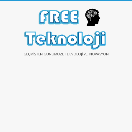
Skip
to
content
FREE
GEÇMIŞTEN GÜNÜMÜZE TEKNOLOJI VE İNOVASYON
TEKNOLOJİ