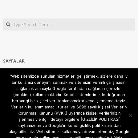
Search
SAYFALAR
Ana Sayfa
"Web sitemizde sunulan hizmetleri geliştirmek, sizlere daha iyi
Gizlilik ve Çerezler (Cookies) Politikası
bir kullanıcı deneyimi sunmak ve sitemizin verimli çalışmasını
Hakkımızda
sağlamak amacıyla Google tarafından sağlanan çerezler
İletişim Kanalları
(cookies) kullanılmaktadır. Kendi sistemlerimizde doğrudan
MODEM KURULUM
herhangi bir kişisel veri toplamamakta veya işlememekteyiz.
Verilerin kullanım amacı, türleri ve 6698 sayılı Kişisel Verilerin
TEKNİK DESTEK
Korunması Kanunu (KVKK) uyarınca kişisel verilerinizin
TELEVİZYON SİSTEMLERİ
işlenmesiyle ilgili detaylı bilgilere [GİZLİLİK POLİTİKASI]
sayfamızdan ve Google'ın kendi gizlilik politikalarından
ulaşabilirsiniz. Web sitemizi kullanmaya devam etmeniz, Google
çerezlerinin kullanımına ilişkin politikamızı kabul ettiğiniz