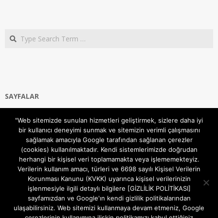
Search
SAYFALAR
Ana Sayfa
"Web sitemizde sunulan hizmetleri geliştirmek, sizlere daha iyi
Gizlilik ve Çerezler (Cookies) Politikası
bir kullanıcı deneyimi sunmak ve sitemizin verimli çalışmasını
Hakkımızda
sağlamak amacıyla Google tarafından sağlanan çerezler
İletişim Kanalları
(cookies) kullanılmaktadır. Kendi sistemlerimizde doğrudan
MODEM KURULUM
herhangi bir kişisel veri toplamamakta veya işlememekteyiz.
Verilerin kullanım amacı, türleri ve 6698 sayılı Kişisel Verilerin
TEKNİK DESTEK
Korunması Kanunu (KVKK) uyarınca kişisel verilerinizin
TELEVİZYON SİSTEMLERİ
işlenmesiyle ilgili detaylı bilgilere [GİZLİLİK POLİTİKASI]
sayfamızdan ve Google'ın kendi gizlilik politikalarından
ulaşabilirsiniz. Web sitemizi kullanmaya devam etmeniz, Google
çerezlerinin kullanımına ilişkin politikamızı kabul ettiğiniz