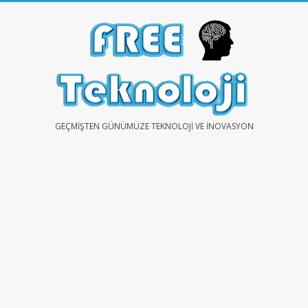
Skip
to
content
FREE
GEÇMIŞTEN GÜNÜMÜZE TEKNOLOJI VE İNOVASYON
TEKNOLOJİ