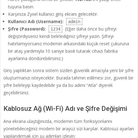
tuşuna basın.
Karşınıza Zyxel kullanıcı giriş ekranı gelecektir.
Kullanıcı Adı (Username):
admin
Şifre (Password):
(Eğer daha önce bu şifreyi
1234
değiştirdiyseniz kendi belirlediğiniz şifreyi yazın. Şifreyi
hatırlamıyorsanız modemin arkasındaki küçük reset çukuruna
bir ataş yardımıyla 10 saniye basılı tutarak cihazı fabrika
ayarlarına döndürebilirsiniz.)
Giriş yaptıktan sonra sistem sizden güvenlik amacıyla yeni bir şifre
oluşturmanızı isteyecektir. Burada tahmin edilmesi zor, güvenli bir
şifre belirleyip kaydedebilir ya da bu adımı “Atla” diyerek
geçebilirsiniz.
Kablosuz Ağ (Wi-Fi) Adı ve Şifre Değişimi
Ana ekrana ulaştığınızda, modemin tüm fonksiyonlarını
yönetebileceğiniz modern bir arayüz sizi karşılar. Kablosuz ayarları
yapılandırmak için şu adımları izleyin: