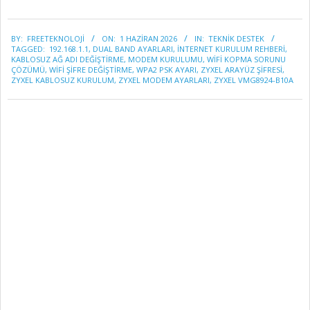
2026-
BY:
FREETEKNOLOJI
ON:
1 HAZIRAN 2026
IN:
TEKNİK DESTEK
06-
TAGGED:
192.168.1.1
,
DUAL BAND AYARLARI
,
INTERNET KURULUM REHBERI
,
01
KABLOSUZ AĞ ADI DEĞIŞTIRME
,
MODEM KURULUMU
,
WIFI KOPMA SORUNU
ÇÖZÜMÜ
,
WIFI ŞIFRE DEĞIŞTIRME
,
WPA2 PSK AYARI
,
ZYXEL ARAYÜZ ŞIFRESI
,
ZYXEL KABLOSUZ KURULUM
,
ZYXEL MODEM AYARLARI
,
ZYXEL VMG8924-B10A