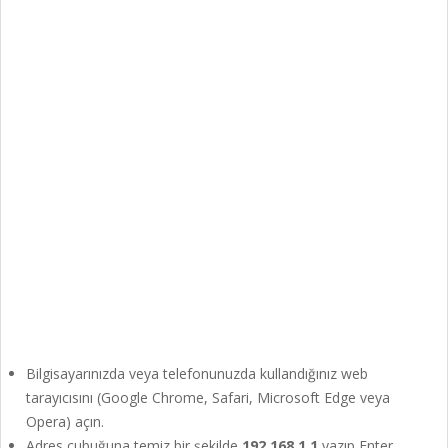
Bilgisayarınızda veya telefonunuzda kullandığınız web
tarayıcısını (Google Chrome, Safari, Microsoft Edge veya
Opera) açın.
Adres çubuğuna temiz bir şekilde
192.168.1.1
yazıp Enter