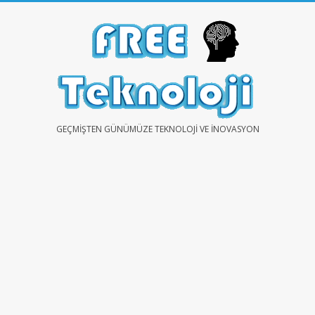
Skip
to
content
FREE
GEÇMIŞTEN GÜNÜMÜZE TEKNOLOJI VE İNOVASYON
TEKNOLOJİ