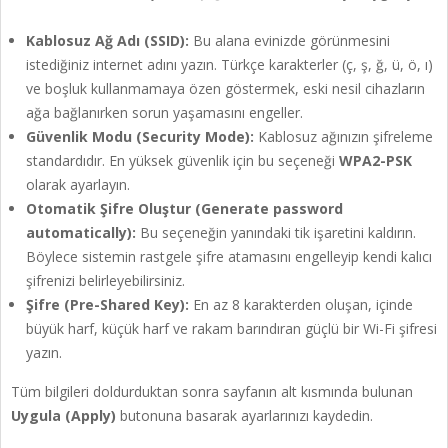
Kablosuz Ağ Adı (SSID):
Bu alana evinizde görünmesini
istediğiniz internet adını yazın. Türkçe karakterler (ç, ş, ğ, ü, ö, ı)
ve boşluk kullanmamaya özen göstermek, eski nesil cihazların
ağa bağlanırken sorun yaşamasını engeller.
Güvenlik Modu (Security Mode):
Kablosuz ağınızın şifreleme
standardıdır. En yüksek güvenlik için bu seçeneği
WPA2-PSK
olarak ayarlayın.
Otomatik Şifre Oluştur (Generate password
automatically):
Bu seçeneğin yanındaki tik işaretini kaldırın.
Böylece sistemin rastgele şifre atamasını engelleyip kendi kalıcı
şifrenizi belirleyebilirsiniz.
Şifre (Pre-Shared Key):
En az 8 karakterden oluşan, içinde
büyük harf, küçük harf ve rakam barındıran güçlü bir Wi-Fi şifresi
yazın.
Tüm bilgileri doldurduktan sonra sayfanın alt kısmında bulunan
Uygula (Apply)
butonuna basarak ayarlarınızı kaydedin.