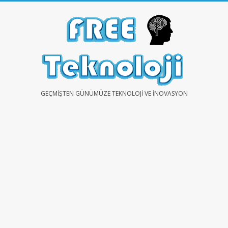
Skip
to
content
FREE
GEÇMIŞTEN GÜNÜMÜZE TEKNOLOJI VE İNOVASYON
TEKNOLOJİ