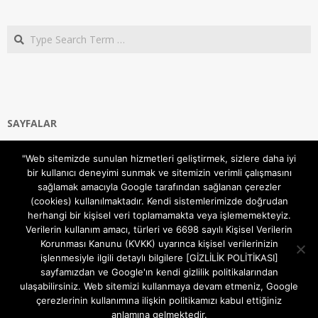
Search
SAYFALAR
Ana Sayfa
"Web sitemizde sunulan hizmetleri geliştirmek, sizlere daha iyi
Gizlilik ve Çerezler (Cookies) Politikası
bir kullanıcı deneyimi sunmak ve sitemizin verimli çalışmasını
Hakkımızda
sağlamak amacıyla Google tarafından sağlanan çerezler
İletişim Kanalları
(cookies) kullanılmaktadır. Kendi sistemlerimizde doğrudan
MODEM KURULUM
herhangi bir kişisel veri toplamamakta veya işlememekteyiz.
Verilerin kullanım amacı, türleri ve 6698 sayılı Kişisel Verilerin
TEKNİK DESTEK
Korunması Kanunu (KVKK) uyarınca kişisel verilerinizin
TELEVİZYON SİSTEMLERİ
işlenmesiyle ilgili detaylı bilgilere [GİZLİLİK POLİTİKASI]
sayfamızdan ve Google'ın kendi gizlilik politikalarından
ulaşabilirsiniz. Web sitemizi kullanmaya devam etmeniz, Google
çerezlerinin kullanımına ilişkin politikamızı kabul ettiğiniz
anlamına gelmektedir.