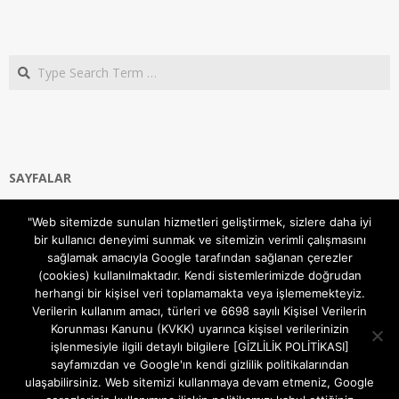
Search
SAYFALAR
Ana Sayfa
"Web sitemizde sunulan hizmetleri geliştirmek, sizlere daha iyi
Gizlilik ve Çerezler (Cookies) Politikası
bir kullanıcı deneyimi sunmak ve sitemizin verimli çalışmasını
Hakkımızda
sağlamak amacıyla Google tarafından sağlanan çerezler
İletişim Kanalları
(cookies) kullanılmaktadır. Kendi sistemlerimizde doğrudan
MODEM KURULUM
herhangi bir kişisel veri toplamamakta veya işlememekteyiz.
Verilerin kullanım amacı, türleri ve 6698 sayılı Kişisel Verilerin
TEKNİK DESTEK
Korunması Kanunu (KVKK) uyarınca kişisel verilerinizin
TELEVİZYON SİSTEMLERİ
işlenmesiyle ilgili detaylı bilgilere [GİZLİLİK POLİTİKASI]
sayfamızdan ve Google'ın kendi gizlilik politikalarından
ulaşabilirsiniz. Web sitemizi kullanmaya devam etmeniz, Google