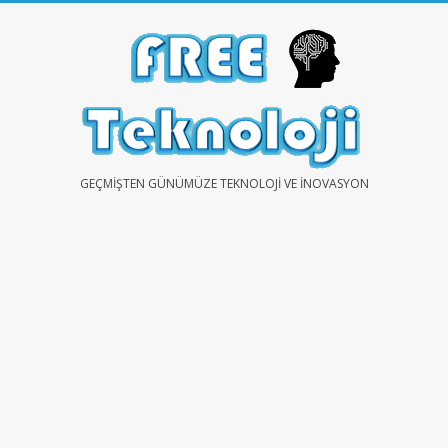
Skip
to
content
FREE
GEÇMIŞTEN GÜNÜMÜZE TEKNOLOJI VE İNOVASYON
TEKNOLOJİ