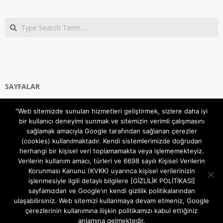
Search
SAYFALAR
Ana Sayfa
"Web sitemizde sunulan hizmetleri geliştirmek, sizlere daha iyi
Gizlilik ve Çerezler (Cookies) Politikası
bir kullanıcı deneyimi sunmak ve sitemizin verimli çalışmasını
Hakkımızda
sağlamak amacıyla Google tarafından sağlanan çerezler
İletişim Kanalları
(cookies) kullanılmaktadır. Kendi sistemlerimizde doğrudan
MODEM KURULUM
herhangi bir kişisel veri toplamamakta veya işlememekteyiz.
Verilerin kullanım amacı, türleri ve 6698 sayılı Kişisel Verilerin
TEKNİK DESTEK
Korunması Kanunu (KVKK) uyarınca kişisel verilerinizin
TELEVİZYON SİSTEMLERİ
işlenmesiyle ilgili detaylı bilgilere [GİZLİLİK POLİTİKASI]
sayfamızdan ve Google'ın kendi gizlilik politikalarından
ulaşabilirsiniz. Web sitemizi kullanmaya devam etmeniz, Google
çerezlerinin kullanımına ilişkin politikamızı kabul ettiğiniz
anlamına gelmektedir.