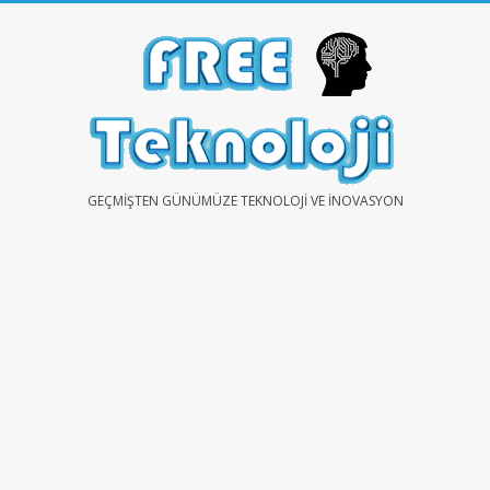
Skip
to
content
FREE
GEÇMIŞTEN GÜNÜMÜZE TEKNOLOJI VE İNOVASYON
TEKNOLOJİ