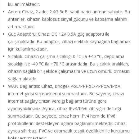
kullanılmaktadır.
Anten: Cihaz, 2 adet 2.4G 5dBi sabit harici antene sahiptir. Bu
antenler, cihazın kablosuz sinyal gücünü ve kapsama alanını
artırmaktadır.
Güç Adaptörü: Cihaz, DC 12V 0.5A güç adaptörü ile
çalışmaktadır. Bu adaptör, cihazı elektrik kaynağına bağlamak
için kullanılmaktadır.
Sıcaklık: Cihazın çalışma sıcaklığı 0 °C ila +40 °C, depolama
sıcaklığı ise -40 °C ila +70 °C arasındadır. Bu sıcaklık aralıkları,
cihazın sağlıklı bir şekilde çalışmasını ve uzun ömürlü olmasını
sağlamaktadır.
WAN Bağlantısı: Cihaz, Bridge/IPoE/PPPoE/PPPoA/IPoA
internet girişi seçeneklerini sunmaktadır. Bu sayede, cihazı
internet sağlayıcınızın verdiği bağlantı türüne göre
ayarlayabilirsiniz. Ayrıca, cihaz IPv4/IPv6 çift yığın desteği
sunmaktadır. Bu sayede, cihaz hem IPv4 hem de IPv6
protokollerini destekleyen ağlara bağlanabilmektedir. Cihaz,
ayrıca sihirbaz, PVC ve otomatik tespit özellikleri ile kurulumu
kolaylaştırmaktadır.