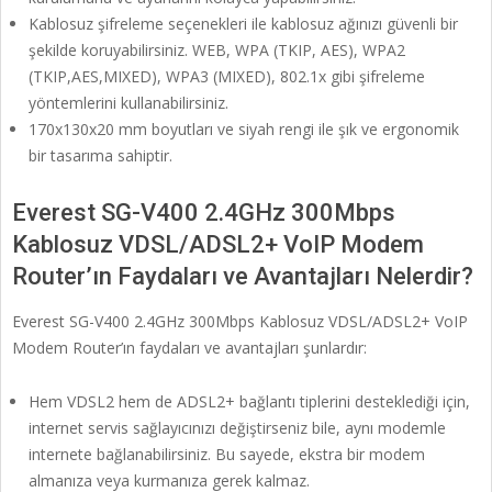
Kablosuz şifreleme seçenekleri ile kablosuz ağınızı güvenli bir
şekilde koruyabilirsiniz. WEB, WPA (TKIP, AES), WPA2
(TKIP,AES,MIXED), WPA3 (MIXED), 802.1x gibi şifreleme
yöntemlerini kullanabilirsiniz.
170x130x20 mm boyutları ve siyah rengi ile şık ve ergonomik
bir tasarıma sahiptir.
Everest SG-V400 2.4GHz 300Mbps
Kablosuz VDSL/ADSL2+ VoIP Modem
Router’ın Faydaları ve Avantajları Nelerdir?
Everest SG-V400 2.4GHz 300Mbps Kablosuz VDSL/ADSL2+ VoIP
Modem Router’ın faydaları ve avantajları şunlardır:
Hem VDSL2 hem de ADSL2+ bağlantı tiplerini desteklediği için,
internet servis sağlayıcınızı değiştirseniz bile, aynı modemle
internete bağlanabilirsiniz. Bu sayede, ekstra bir modem
almanıza veya kurmanıza gerek kalmaz.