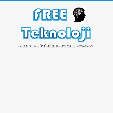
Skip
to
content
FREE
GEÇMIŞTEN GÜNÜMÜZE TEKNOLOJI VE İNOVASYON
TEKNOLOJİ