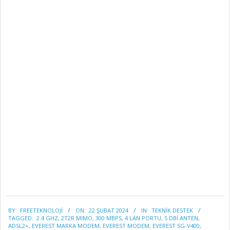
2024-
BY:
FREETEKNOLOJI
ON:
22 ŞUBAT 2024
IN:
TEKNİK DESTEK
02-
TAGGED:
2.4 GHZ
,
2T2R MIMO
,
300 MBPS
,
4 LAN PORTU
,
5 DBI ANTEN
,
22
ADSL2+
,
EVEREST MARKA MODEM
,
EVEREST MODEM
,
EVEREST SG-V400
,