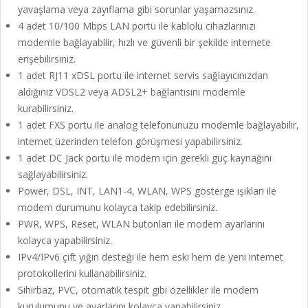
yavaşlama veya zayıflama gibi sorunlar yaşamazsınız.
4 adet 10/100 Mbps LAN portu ile kablolu cihazlarınızı
modemle bağlayabilir, hızlı ve güvenli bir şekilde internete
erişebilirsiniz.
1 adet RJ11 xDSL portu ile internet servis sağlayıcınızdan
aldığınız VDSL2 veya ADSL2+ bağlantısını modemle
kurabilirsiniz.
1 adet FXS portu ile analog telefonunuzu modemle bağlayabilir,
internet üzerinden telefon görüşmesi yapabilirsiniz.
1 adet DC Jack portu ile modem için gerekli güç kaynağını
sağlayabilirsiniz.
Power, DSL, INT, LAN1-4, WLAN, WPS gösterge ışıkları ile
modem durumunu kolayca takip edebilirsiniz.
PWR, WPS, Reset, WLAN butonları ile modem ayarlarını
kolayca yapabilirsiniz.
IPv4/IPv6 çift yığın desteği ile hem eski hem de yeni internet
protokollerini kullanabilirsiniz.
Sihirbaz, PVC, otomatik tespit gibi özellikler ile modem
kurulumunu ve ayarlarını kolayca yapabilirsiniz.