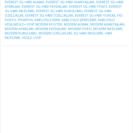
EVEREST SG-V400 ALMAK
,
EVEREST SG-V400 AVANTAJLARI
,
EVEREST SG-V400
AYARLARI
,
EVEREST SG-V400 FAYDALARI
,
EVEREST SG-V400 FIYATI
,
EVEREST
SG-V400 INCELEME
,
EVEREST SG-V400 KURULUMU
,
EVEREST SG-V400
ÖZELLIKLER
,
EVEREST SG-V400 ÖZELLIKLERI
,
EVEREST SG-V400 YORUM
,
FXS
PORTU
,
IPV4/IPV6
,
KABLOSUZ N300
,
KABLOSUZ ŞIFRELEME
,
KABLOSUZ
VDSL/ADSL2+ VOIP MODEM ROUTER
,
MODEM ALMAK
,
MODEM AVANTAJLARI
,
MODEM AYARLARI
,
MODEM FAYDALARI
,
MODEM FIYATI
,
MODEM INCELEME
,
MODEM KURULUMU
,
MODEM ÖZELLIKLERI
,
SG-V400 INCELEME
,
V400
INCELEME
,
VDSL2
,
VOIP