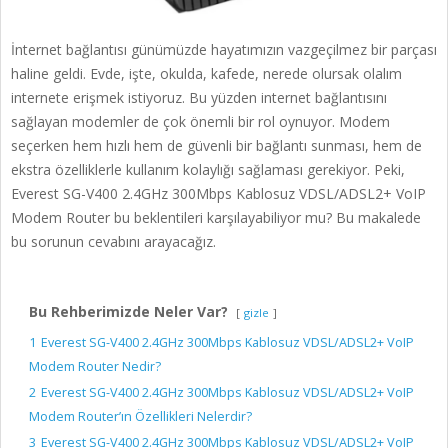
İnternet bağlantısı günümüzde hayatımızın vazgeçilmez bir parçası
haline geldi. Evde, işte, okulda, kafede, nerede olursak olalım
internete erişmek istiyoruz. Bu yüzden internet bağlantısını
sağlayan modemler de çok önemli bir rol oynuyor. Modem
seçerken hem hızlı hem de güvenli bir bağlantı sunması, hem de
ekstra özelliklerle kullanım kolaylığı sağlaması gerekiyor. Peki,
Everest SG-V400 2.4GHz 300Mbps Kablosuz VDSL/ADSL2+ VoIP
Modem Router bu beklentileri karşılayabiliyor mu? Bu makalede
bu sorunun cevabını arayacağız.
Bu Rehberimizde Neler Var?
gizle
1
Everest SG-V400 2.4GHz 300Mbps Kablosuz VDSL/ADSL2+ VoIP
Modem Router Nedir?
2
Everest SG-V400 2.4GHz 300Mbps Kablosuz VDSL/ADSL2+ VoIP
Modem Router’ın Özellikleri Nelerdir?
3
Everest SG-V400 2.4GHz 300Mbps Kablosuz VDSL/ADSL2+ VoIP