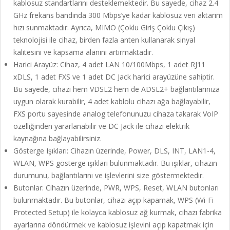
kablosuz standartlarını desteklemektedir. Bu sayede, cihaz 2.4
GHz frekans bandında 300 Mbps’ye kadar kablosuz veri aktarım
hızı sunmaktadır. Ayrıca, MIMO (Çoklu Giriş Çoklu Çıkış)
teknolojisi ile cihaz, birden fazla anten kullanarak sinyal
kalitesini ve kapsama alanını artırmaktadır.
Harici Arayüz: Cihaz, 4 adet LAN 10/100Mbps, 1 adet RJ11
xDLS, 1 adet FXS ve 1 adet DC Jack harici arayüzüne sahiptir.
Bu sayede, cihazı hem VDSL2 hem de ADSL2+ bağlantılarınıza
uygun olarak kurabilir, 4 adet kablolu cihazı ağa bağlayabilir,
FXS portu sayesinde analog telefonunuzu cihaza takarak VoIP
özelliğinden yararlanabilir ve DC Jack ile cihazı elektrik
kaynağına bağlayabilirsiniz.
Gösterge Işıkları: Cihazın üzerinde, Power, DLS, INT, LAN1-4,
WLAN, WPS gösterge ışıkları bulunmaktadır. Bu ışıklar, cihazın
durumunu, bağlantılarını ve işlevlerini size göstermektedir.
Butonlar: Cihazın üzerinde, PWR, WPS, Reset, WLAN butonları
bulunmaktadır. Bu butonlar, cihazı açıp kapamak, WPS (Wi-Fi
Protected Setup) ile kolayca kablosuz ağ kurmak, cihazı fabrika
ayarlarına döndürmek ve kablosuz işlevini açıp kapatmak için