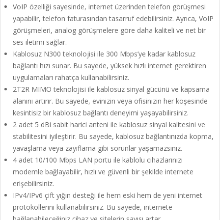
VoIP özelliği sayesinde, internet üzerinden telefon görüşmesi
yapabilir, telefon faturasından tasarruf edebilirsiniz. Ayrıca, VoIP
görüşmeleri, analog görüşmelere göre daha kaliteli ve net bir
ses iletimi sağlar.
Kablosuz N300 teknolojisi ile 300 Mbps’ye kadar kablosuz
bağlantı hızı sunar. Bu sayede, yüksek hızlı internet gerektiren
uygulamaları rahatça kullanabilirsiniz.
2T2R MIMO teknolojisi ile kablosuz sinyal gücünü ve kapsama
alanını artırır. Bu sayede, evinizin veya ofisinizin her köşesinde
kesintisiz bir kablosuz bağlantı deneyimi yaşayabilirsiniz.
2 adet 5 dBi sabit harici anteni ile kablosuz sinyal kalitesini ve
stabilitesini iyileştirir. Bu sayede, kablosuz bağlantınızda kopma,
yavaşlama veya zayıflama gibi sorunlar yaşamazsınız.
4 adet 10/100 Mbps LAN portu ile kablolu cihazlarınızı
modemle bağlayabilir, hızlı ve güvenli bir şekilde internete
erişebilirsiniz.
IPv4/IPv6 çift yığın desteği ile hem eski hem de yeni internet
protokollerini kullanabilirsiniz. Bu sayede, internete
bağlanabileceğiniz cihaz ve sitelerin sayısı artar.