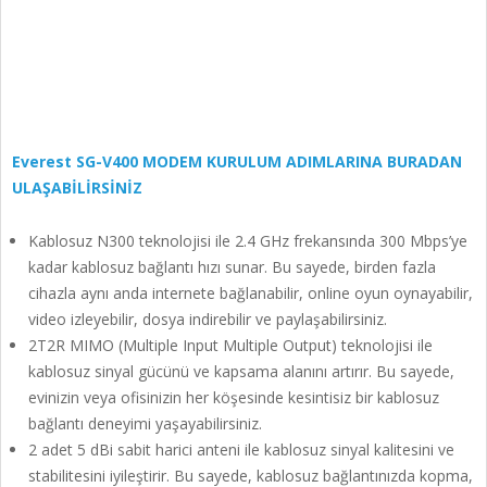
Everest SG-V400 MODEM KURULUM ADIMLARINA BURADAN
ULAŞABİLİRSİNİZ
Kablosuz N300 teknolojisi ile 2.4 GHz frekansında 300 Mbps’ye
kadar kablosuz bağlantı hızı sunar. Bu sayede, birden fazla
cihazla aynı anda internete bağlanabilir, online oyun oynayabilir,
video izleyebilir, dosya indirebilir ve paylaşabilirsiniz.
2T2R MIMO (Multiple Input Multiple Output) teknolojisi ile
kablosuz sinyal gücünü ve kapsama alanını artırır. Bu sayede,
evinizin veya ofisinizin her köşesinde kesintisiz bir kablosuz
bağlantı deneyimi yaşayabilirsiniz.
2 adet 5 dBi sabit harici anteni ile kablosuz sinyal kalitesini ve
stabilitesini iyileştirir. Bu sayede, kablosuz bağlantınızda kopma,