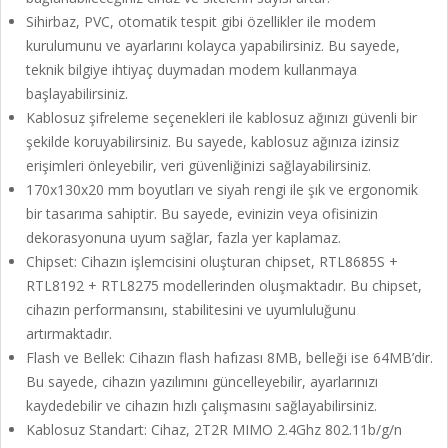
Sihirbaz, PVC, otomatik tespit gibi özellikler ile modem
kurulumunu ve ayarlarını kolayca yapabilirsiniz. Bu sayede,
teknik bilgiye ihtiyaç duymadan modem kullanmaya
başlayabilirsiniz.
Kablosuz şifreleme seçenekleri ile kablosuz ağınızı güvenli bir
şekilde koruyabilirsiniz. Bu sayede, kablosuz ağınıza izinsiz
erişimleri önleyebilir, veri güvenliğinizi sağlayabilirsiniz.
170x130x20 mm boyutları ve siyah rengi ile şık ve ergonomik
bir tasarıma sahiptir. Bu sayede, evinizin veya ofisinizin
dekorasyonuna uyum sağlar, fazla yer kaplamaz.
Chipset: Cihazın işlemcisini oluşturan chipset, RTL8685S +
RTL8192 + RTL8275 modellerinden oluşmaktadır. Bu chipset,
cihazın performansını, stabilitesini ve uyumluluğunu
artırmaktadır.
Flash ve Bellek: Cihazın flash hafızası 8MB, belleği ise 64MB’dir.
Bu sayede, cihazın yazılımını güncelleyebilir, ayarlarınızı
kaydedebilir ve cihazın hızlı çalışmasını sağlayabilirsiniz.
Kablosuz Standart: Cihaz, 2T2R MIMO 2.4Ghz 802.11b/g/n