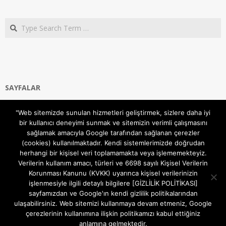
Search
SAYFALAR
Ana Sayfa
"Web sitemizde sunulan hizmetleri geliştirmek, sizlere daha iyi
Gizlilik ve Çerezler (Cookies) Politikası
bir kullanıcı deneyimi sunmak ve sitemizin verimli çalışmasını
Hakkımızda
sağlamak amacıyla Google tarafından sağlanan çerezler
İletişim Kanalları
(cookies) kullanılmaktadır. Kendi sistemlerimizde doğrudan
MODEM KURULUM
herhangi bir kişisel veri toplamamakta veya işlememekteyiz.
Verilerin kullanım amacı, türleri ve 6698 sayılı Kişisel Verilerin
TEKNİK DESTEK
Korunması Kanunu (KVKK) uyarınca kişisel verilerinizin
TELEVİZYON SİSTEMLERİ
işlenmesiyle ilgili detaylı bilgilere [GİZLİLİK POLİTİKASI]
sayfamızdan ve Google'ın kendi gizlilik politikalarından
ulaşabilirsiniz. Web sitemizi kullanmaya devam etmeniz, Google
çerezlerinin kullanımına ilişkin politikamızı kabul ettiğiniz
anlamına gelmektedir.