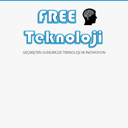
Skip
to
content
FREE
GEÇMIŞTEN GÜNÜMÜZE TEKNOLOJI VE İNOVASYON
TEKNOLOJİ