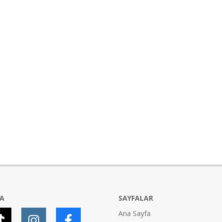
YA
SAYFALAR
Ana Sayfa