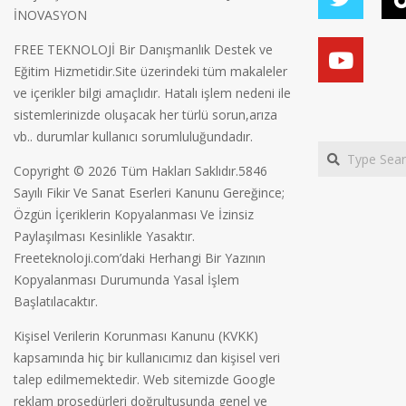
İNOVASYON
FREE TEKNOLOJİ Bir Danışmanlık Destek ve
Eğitim Hizmetidir.Site üzerindeki tüm makaleler
ve içerikler bilgi amaçlıdır. Hatalı işlem nedeni ile
sistemlerinizde oluşacak her türlü sorun,arıza
vb.. durumlar kullanıcı sorumluluğundadır.
Search
Copyright © 2026 Tüm Hakları Saklıdır.5846
Sayılı Fikir Ve Sanat Eserleri Kanunu Gereğince;
Özgün İçeriklerin Kopyalanması Ve İzinsiz
Paylaşılması Kesinlikle Yasaktır.
Freeteknoloji.com’daki Herhangi Bir Yazının
Kopyalanması Durumunda Yasal İşlem
Başlatılacaktır.
Kişisel Verilerin Korunması Kanunu (KVKK)
kapsamında hiç bir kullanıcımız dan kişisel veri
talep edilmemektedir. Web sitemizde Google
reklam prosedürleri doğrultusunda genel ve