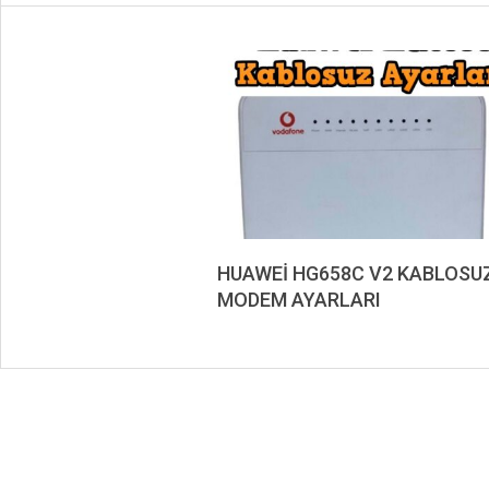
HUAWEİ HG658C V2 KABLOSU
MODEM AYARLARI
2019-
08-
22