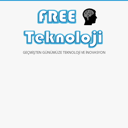
Skip
to
content
FREE
GEÇMIŞTEN GÜNÜMÜZE TEKNOLOJI VE İNOVASYON
TEKNOLOJİ