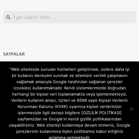
Search
SAYFALAR
Ana Sayfa
"Web sitemizde sunulan hizmetleri geliştirmek, sizlere daha iyi
Gizlilik ve Çerezler (Cookies) Politikası
bir kullanıcı deneyimi sunmak ve sitemizin verimli çalışmasını
Hakkımızda
sağlamak amacıyla Google tarafından sağlanan çerezler
İletişim Kanalları
(cookies) kullanılmaktadır. Kendi sistemlerimizde doğrudan
MODEM KURULUM
herhangi bir kişisel veri toplamamakta veya işlememekteyiz.
Verilerin kullanım amacı, türleri ve 6698 sayılı Kişisel Verilerin
TEKNİK DESTEK
Korunması Kanunu (KVKK) uyarınca kişisel verilerinizin
TELEVİZYON SİSTEMLERİ
işlenmesiyle ilgili detaylı bilgilere [GİZLİLİK POLİTİKASI]
sayfamızdan ve Google'ın kendi gizlilik politikalarından
ulaşabilirsiniz. Web sitemizi kullanmaya devam etmeniz, Google
çerezlerinin kullanımına ilişkin politikamızı kabul ettiğiniz
anlamına gelmektedir.