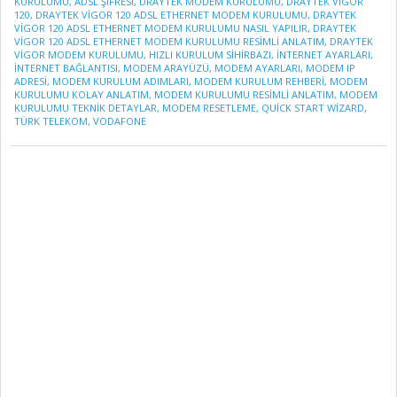
01
KURULUMU
,
ADSL ŞIFRESI
,
DRAYTEK MODEM KURULUMU
,
DRAYTEK VIGOR
120
,
DRAYTEK VIGOR 120 ADSL ETHERNET MODEM KURULUMU
,
DRAYTEK
VIGOR 120 ADSL ETHERNET MODEM KURULUMU NASIL YAPILIR
,
DRAYTEK
VIGOR 120 ADSL ETHERNET MODEM KURULUMU RESIMLI ANLATIM
,
DRAYTEK
VIGOR MODEM KURULUMU
,
HIZLI KURULUM SIHIRBAZI
,
INTERNET AYARLARI
,
INTERNET BAĞLANTISI
,
MODEM ARAYÜZÜ
,
MODEM AYARLARI
,
MODEM IP
ADRESI
,
MODEM KURULUM ADIMLARI
,
MODEM KURULUM REHBERI
,
MODEM
KURULUMU KOLAY ANLATIM
,
MODEM KURULUMU RESIMLI ANLATIM
,
MODEM
KURULUMU TEKNIK DETAYLAR
,
MODEM RESETLEME
,
QUICK START WIZARD
,
TÜRK TELEKOM
,
VODAFONE