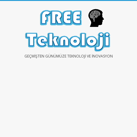
Skip
to
content
FREE
GEÇMIŞTEN GÜNÜMÜZE TEKNOLOJI VE İNOVASYON
TEKNOLOJİ