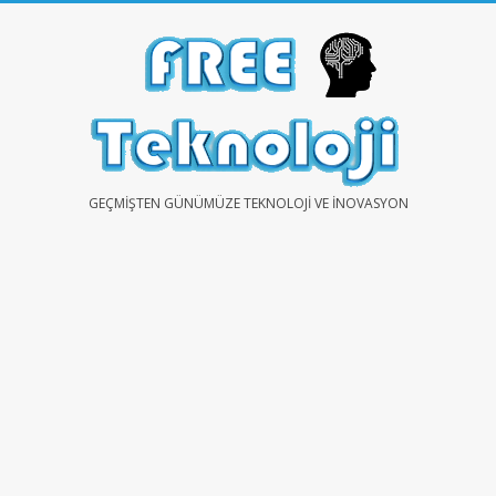
Skip
to
content
FREE
GEÇMIŞTEN GÜNÜMÜZE TEKNOLOJI VE İNOVASYON
TEKNOLOJİ