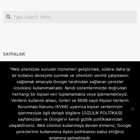
Search
SAYFALAR
Ana Sayfa
"Web sitemizde sunulan hizmetleri geliştirmek, sizlere daha iyi
Gizlilik ve Çerezler (Cookies) Politikası
bir kullanıcı deneyimi sunmak ve sitemizin verimli çalışmasını
Hakkımızda
sağlamak amacıyla Google tarafından sağlanan çerezler
İletişim Kanalları
(cookies) kullanılmaktadır. Kendi sistemlerimizde doğrudan
MODEM KURULUM
herhangi bir kişisel veri toplamamakta veya işlememekteyiz.
Verilerin kullanım amacı, türleri ve 6698 sayılı Kişisel Verilerin
TEKNİK DESTEK
Korunması Kanunu (KVKK) uyarınca kişisel verilerinizin
TELEVİZYON SİSTEMLERİ
işlenmesiyle ilgili detaylı bilgilere [GİZLİLİK POLİTİKASI]
sayfamızdan ve Google'ın kendi gizlilik politikalarından
ulaşabilirsiniz. Web sitemizi kullanmaya devam etmeniz, Google
çerezlerinin kullanımına ilişkin politikamızı kabul ettiğiniz
anlamına gelmektedir.