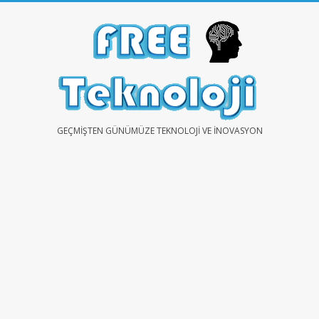
Skip
to
content
FREE
GEÇMIŞTEN GÜNÜMÜZE TEKNOLOJI VE İNOVASYON
TEKNOLOJİ