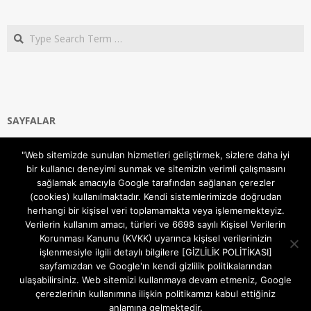
Search
SAYFALAR
Ana Sayfa
"Web sitemizde sunulan hizmetleri geliştirmek, sizlere daha iyi
Gizlilik ve Çerezler (Cookies) Politikası
bir kullanıcı deneyimi sunmak ve sitemizin verimli çalışmasını
Hakkımızda
sağlamak amacıyla Google tarafından sağlanan çerezler
İletişim Kanalları
(cookies) kullanılmaktadır. Kendi sistemlerimizde doğrudan
MODEM KURULUM
herhangi bir kişisel veri toplamamakta veya işlememekteyiz.
Verilerin kullanım amacı, türleri ve 6698 sayılı Kişisel Verilerin
TEKNİK DESTEK
Korunması Kanunu (KVKK) uyarınca kişisel verilerinizin
TELEVİZYON SİSTEMLERİ
işlenmesiyle ilgili detaylı bilgilere [GİZLİLİK POLİTİKASI]
sayfamızdan ve Google'ın kendi gizlilik politikalarından
ulaşabilirsiniz. Web sitemizi kullanmaya devam etmeniz, Google
çerezlerinin kullanımına ilişkin politikamızı kabul ettiğiniz
anlamına gelmektedir.