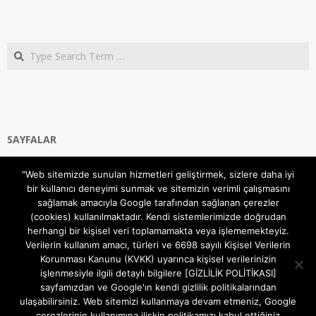
Search
SAYFALAR
Ana Sayfa
"Web sitemizde sunulan hizmetleri geliştirmek, sizlere daha iyi
Gizlilik ve Çerezler (Cookies) Politikası
bir kullanıcı deneyimi sunmak ve sitemizin verimli çalışmasını
Hakkımızda
sağlamak amacıyla Google tarafından sağlanan çerezler
İletişim Kanalları
(cookies) kullanılmaktadır. Kendi sistemlerimizde doğrudan
MODEM KURULUM
herhangi bir kişisel veri toplamamakta veya işlememekteyiz.
Verilerin kullanım amacı, türleri ve 6698 sayılı Kişisel Verilerin
TEKNİK DESTEK
Korunması Kanunu (KVKK) uyarınca kişisel verilerinizin
TELEVİZYON SİSTEMLERİ
işlenmesiyle ilgili detaylı bilgilere [GİZLİLİK POLİTİKASI]
sayfamızdan ve Google'ın kendi gizlilik politikalarından
ulaşabilirsiniz. Web sitemizi kullanmaya devam etmeniz, Google
çerezlerinin kullanımına ilişkin politikamızı kabul ettiğiniz