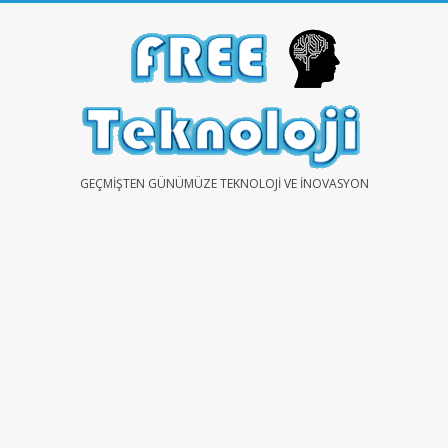
Skip
to
content
FREE
GEÇMIŞTEN GÜNÜMÜZE TEKNOLOJI VE İNOVASYON
TEKNOLOJİ