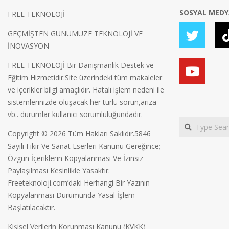
SOSYAL MED
FREE TEKNOLOJİ
GEÇMİŞTEN GÜNÜMÜZE TEKNOLOJİ VE
İNOVASYON
FREE TEKNOLOJİ Bir Danışmanlık Destek ve
Eğitim Hizmetidir.Site üzerindeki tüm makaleler
ve içerikler bilgi amaçlıdır. Hatalı işlem nedeni ile
sistemlerinizde oluşacak her türlü sorun,arıza
vb.. durumlar kullanıcı sorumluluğundadır.
Search
Copyright © 2026 Tüm Hakları Saklıdır.5846
Sayılı Fikir Ve Sanat Eserleri Kanunu Gereğince;
Özgün İçeriklerin Kopyalanması Ve İzinsiz
Paylaşılması Kesinlikle Yasaktır.
Freeteknoloji.com’daki Herhangi Bir Yazının
Kopyalanması Durumunda Yasal İşlem
Başlatılacaktır.
Kişisel Verilerin Korunması Kanunu (KVKK)