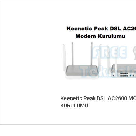
Keenetic Peak DSL AC2600 
KURULUMU
2021-
08-
03