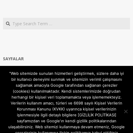
Search
SAYFALAR
Ana Sayfa
"Web sitemizde sunulan hizmetleri geliştirmek, sizlere daha iyi
Gizlilik ve Çerezler (Cookies) Politikası
bir kullanıcı deneyimi sunmak ve sitemizin verimli çalışmasını
Hakkımızda
sağlamak amacıyla Google tarafından sağlanan çerezler
İletişim Kanalları
(cookies) kullanılmaktadır. Kendi sistemlerimizde doğrudan
MODEM KURULUM
herhangi bir kişisel veri toplamamakta veya işlememekteyiz.
Verilerin kullanım amacı, türleri ve 6698 sayılı Kişisel Verilerin
TEKNİK DESTEK
Korunması Kanunu (KVKK) uyarınca kişisel verilerinizin
TELEVİZYON SİSTEMLERİ
işlenmesiyle ilgili detaylı bilgilere [GİZLİLİK POLİTİKASI]
sayfamızdan ve Google'ın kendi gizlilik politikalarından
ulaşabilirsiniz. Web sitemizi kullanmaya devam etmeniz, Google
çerezlerinin kullanımına ilişkin politikamızı kabul ettiğiniz