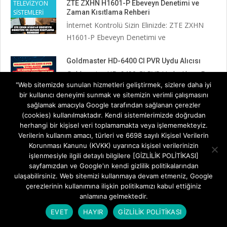
TELEVİZYON
ZTE ZXHN H1601-P Ebeveyn Denetimi ve
SİSTEMLERİ
Zaman Kısıtlama Rehberi
İnternet Kontrolü Sizin Elinizde: ZTE ZXHN
H1601-P Ebeveyn Denetimi ve
Goldmaster HD-6400 CI PVR Uydu Alıcısı
Goldmaster HD-6400 CI PVR Uydu Alıcısı Ev
"Web sitemizde sunulan hizmetleri geliştirmek, sizlere daha iyi
Sinema Deneyiminizi Yükseltecek
bir kullanıcı deneyimi sunmak ve sitemizin verimli çalışmasını
sağlamak amacıyla Google tarafından sağlanan çerezler
Goldmaster Herkül Micro Full HD TKGS
(cookies) kullanılmaktadır. Kendi sistemlerimizde doğrudan
Özellikler
herhangi bir kişisel veri toplamamakta veya işlememekteyiz.
Goldmaster Herkül Micro Full HD TKGS:
Verilerin kullanım amacı, türleri ve 6698 sayılı Kişisel Verilerin
Kompakt Tasarım, Üstün Performans
Korunması Kanunu (KVKK) uyarınca kişisel verilerinizin
işlenmesiyle ilgili detaylı bilgilere [GİZLİLİK POLİTİKASI]
sayfamızdan ve Google'ın kendi gizlilik politikalarından
NEXT 2071 FHD Uydu Alıcısı Ev Sinema
ulaşabilirsiniz. Web sitemizi kullanmaya devam etmeniz, Google
Deneyiminizi Yeniden Tanımlayın
çerezlerinin kullanımına ilişkin politikamızı kabul ettiğiniz
NEXT 2071 FHD Uydu Alıcısı: Ev Sinema
anlamına gelmektedir.
Deneyiminizi Yeniden Tanımlayın
EVET
HAYIR
GİZLİLİK POLİTİKASI
Redline S150 HD Kurulum Rehberi