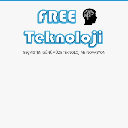
Skip
to
content
FREE
GEÇMIŞTEN GÜNÜMÜZE TEKNOLOJI VE İNOVASYON
TEKNOLOJİ