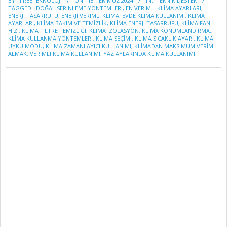
BY:
FREETEKNOLOJI
ON:
18 TEMMUZ 2024
IN:
TEKNİK DESTEK
07-
TAGGED:
DOĞAL SERINLEME YÖNTEMLERI
,
EN VERIMLI KLIMA AYARLARI
,
18
ENERJI TASARRUFU
,
ENERJI VERIMLI KLIMA
,
EVDE KLIMA KULLANIMI
,
KLIMA
AYARLARI
,
KLIMA BAKIM VE TEMIZLIK
,
KLIMA ENERJI TASARRUFU
,
KLIMA FAN
HIZI
,
KLIMA FILTRE TEMIZLIĞI
,
KLIMA IZOLASYON
,
KLIMA KONUMLANDIRMA.
,
KLIMA KULLANMA YÖNTEMLERI
,
KLIMA SEÇIMI
,
KLIMA SICAKLIK AYARI
,
KLIMA
UYKU MODU
,
KLIMA ZAMANLAYICI KULLANIMI
,
KLIMADAN MAKSIMUM VERIM
ALMAK
,
VERIMLI KLIMA KULLANIMI
,
YAZ AYLARINDA KLIMA KULLANIMI