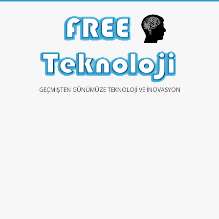
Skip
to
content
FREE
GEÇMIŞTEN GÜNÜMÜZE TEKNOLOJI VE İNOVASYON
TEKNOLOJİ