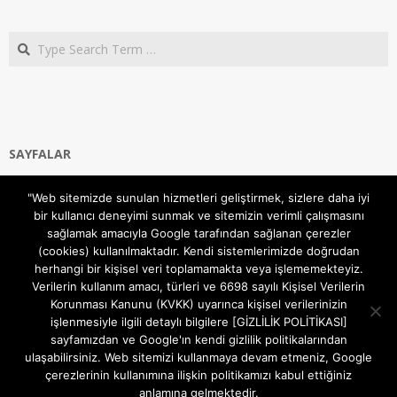
Search
SAYFALAR
Ana Sayfa
"Web sitemizde sunulan hizmetleri geliştirmek, sizlere daha iyi
Gizlilik ve Çerezler (Cookies) Politikası
bir kullanıcı deneyimi sunmak ve sitemizin verimli çalışmasını
Hakkımızda
sağlamak amacıyla Google tarafından sağlanan çerezler
İletişim Kanalları
(cookies) kullanılmaktadır. Kendi sistemlerimizde doğrudan
MODEM KURULUM
herhangi bir kişisel veri toplamamakta veya işlememekteyiz.
Verilerin kullanım amacı, türleri ve 6698 sayılı Kişisel Verilerin
TEKNİK DESTEK
Korunması Kanunu (KVKK) uyarınca kişisel verilerinizin
TELEVİZYON SİSTEMLERİ
işlenmesiyle ilgili detaylı bilgilere [GİZLİLİK POLİTİKASI]
sayfamızdan ve Google'ın kendi gizlilik politikalarından
ulaşabilirsiniz. Web sitemizi kullanmaya devam etmeniz, Google
çerezlerinin kullanımına ilişkin politikamızı kabul ettiğiniz
anlamına gelmektedir.