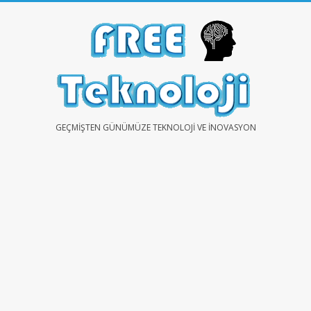
Skip
to
content
FREE
GEÇMIŞTEN GÜNÜMÜZE TEKNOLOJI VE İNOVASYON
TEKNOLOJİ