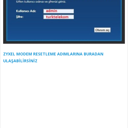
ZYXEL MODEM RESETLEME ADIMLARINA BURADAN
ULAŞABİLİRSİNİZ