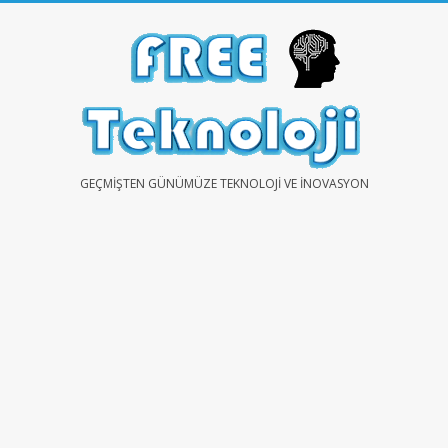
Skip
to
content
FREE
GEÇMIŞTEN GÜNÜMÜZE TEKNOLOJI VE İNOVASYON
TEKNOLOJİ