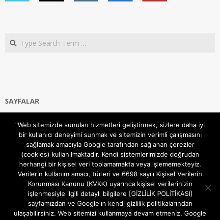
Search
SAYFALAR
Ana Sayfa
"Web sitemizde sunulan hizmetleri geliştirmek, sizlere daha iyi
Gizlilik ve Çerezler (Cookies) Politikası
bir kullanıcı deneyimi sunmak ve sitemizin verimli çalışmasını
Hakkımızda
sağlamak amacıyla Google tarafından sağlanan çerezler
İletişim Kanalları
(cookies) kullanılmaktadır. Kendi sistemlerimizde doğrudan
MODEM KURULUM
herhangi bir kişisel veri toplamamakta veya işlememekteyiz.
Verilerin kullanım amacı, türleri ve 6698 sayılı Kişisel Verilerin
TEKNİK DESTEK
Korunması Kanunu (KVKK) uyarınca kişisel verilerinizin
TELEVİZYON SİSTEMLERİ
işlenmesiyle ilgili detaylı bilgilere [GİZLİLİK POLİTİKASI]
sayfamızdan ve Google'ın kendi gizlilik politikalarından
ulaşabilirsiniz. Web sitemizi kullanmaya devam etmeniz, Google