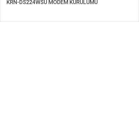
KRN-DS224WSU MODEM KURULUMU
2020-
08-
07